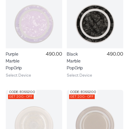
490.00
490.00
Purple
Black
Marble
Marble
PopGrip
PopGrip
Select Device
Select Device
CODE: EOSS200
CODE: EOSS200
GET 200.- OFF
GET 200.- OFF