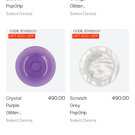
PopGrip
Glitter
PopGrip
Select Device
Select Device
CODE: EOSS200
CODE: EOSS200
GET 200.- OFF
GET 200.- OFF
490.00
490.00
Crystal
Scratch
Purple
Grey
Glitter
PopGrip
PopGrip
Select Device
Select Device