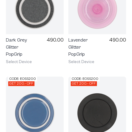
490.00
490.00
Dark Grey
Lavender
Glitter
Glitter
PopGrip
PopGrip
Select Device
Select Device
CODE: EOSS200
CODE: EOSS200
GET 200.- OFF
GET 200.- OFF