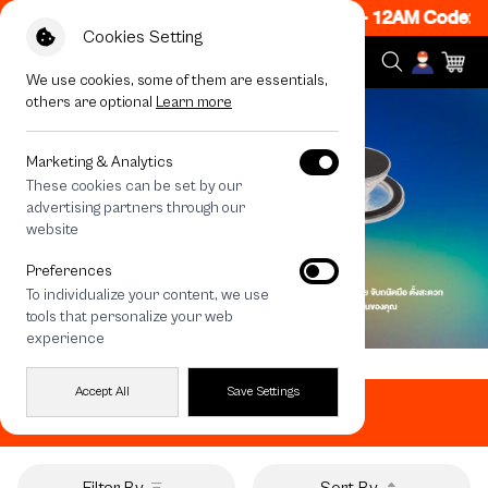
ON! Get 50% off When Shop 1 Item, 7PM - 12AM Code: C
Cookies Setting
We use cookies, some of them are essentials,
others are optional
Learn more
Marketing & Analytics
These cookies can be set by our
advertising partners through our
website
Preferences
To individualize your content, we use
tools that personalize your web
experience
Home
All Products
PopGrip Stand
Accept All
Save Settings
PopGrip Stand
Filter By
Sort By