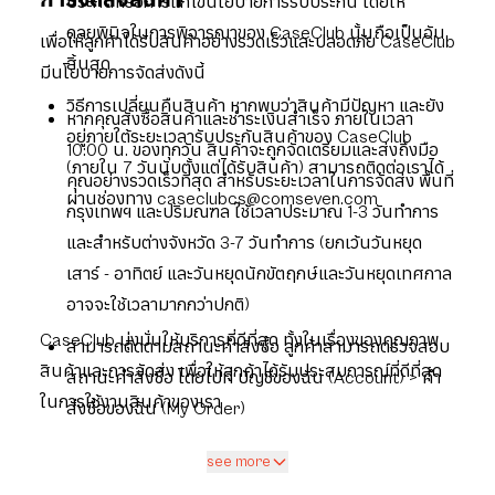
การจัดส่งสินค้า
ประกันหรือการแก้ไขนโยบายการรับประกัน โดยให้
ดุลยพินิจในการพิจารณาของ CaseClub นั้นถือเป็นอัน
เพื่อให้ลูกค้าได้รับสินค้าอย่างรวดเร็วและปลอดภัย CaseClub
สิ้นสุด
มีนโยบายการจัดส่งดังนี้
วิธีการเปลี่ยนคืนสินค้า หากพบว่าสินค้ามีปัญหา และยัง
หากคุณสั่งซื้อสินค้าและชำระเงินสำเร็จ ภายในเวลา
อยู่ภายใต้ระยะเวลารับประกันสินค้าของ CaseClub
10:00 น. ของทุกวัน สินค้าจะถูกจัดเตรียมและส่งถึงมือ
(ภายใน 7 วันนับตั้งแต่ได้รับสินค้า) สามารถติดต่อเราได้
คุณอย่างรวดเร็วที่สุด สำหรับระยะเวลาในการจัดส่ง พื้นที่
ผ่านช่องทาง caseclubcs@comseven.com
กรุงเทพฯ และปริมณฑล ใช้เวลาประมาณ 1-3 วันทำการ
และสำหรับต่างจังหวัด 3-7 วันทำการ (ยกเว้นวันหยุด
เสาร์ - อาทิตย์ และวันหยุดนักขัตฤกษ์และวันหยุดเทศกาล
อาจจะใช้เวลามากกว่าปกติ)
CaseClub มุ่งมั่นให้บริการที่ดีที่สุด ทั้งในเรื่องของคุณภาพ
สามารถติดตามสถานะคำสั่งซื้อ ลูกค้าสามารถตรวจสอบ
สินค้าและการจัดส่ง เพื่อให้ลูกค้าได้รับประสบการณ์ที่ดีที่สุด
สถานะคำสั่งซื้อ โดยไปที่ บัญชีของฉัน (Account) > คำ
ในการใช้งานสินค้าของเรา
สั่งซื้อของฉัน (My Order)
see more