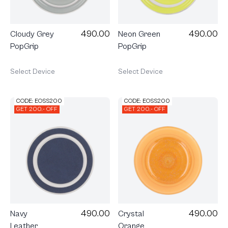
490.00
490.00
Cloudy Grey
Neon Green
PopGrip
PopGrip
Select Device
Select Device
CODE: EOSS200
CODE: EOSS200
GET 200.- OFF
GET 200.- OFF
490.00
490.00
Navy
Crystal
Leather
Orange