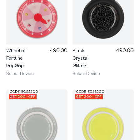
490.00
490.00
Wheel of
Black
Fortune
Crystal
PopGrip
Glitter
PopGrip
Select Device
Select Device
CODE: EOSS200
CODE: EOSS200
GET 200.- OFF
GET 200.- OFF