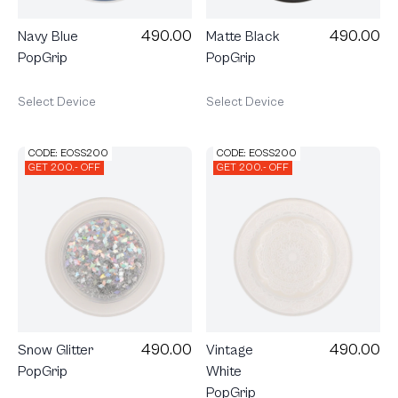
490.00
490.00
Navy Blue
Matte Black
PopGrip
PopGrip
Select Device
Select Device
CODE: EOSS200
CODE: EOSS200
GET 200.- OFF
GET 200.- OFF
490.00
490.00
Snow Glitter
Vintage
PopGrip
White
PopGrip