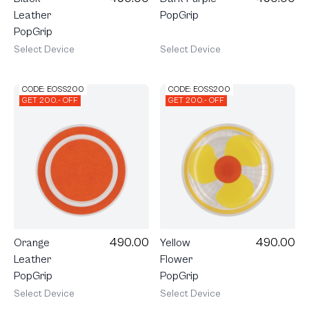
Leather
PopGrip
PopGrip
Select Device
Select Device
CODE: EOSS200
CODE: EOSS200
GET 200.- OFF
GET 200.- OFF
490.00
490.00
Orange
Yellow
Leather
Flower
PopGrip
PopGrip
Select Device
Select Device