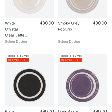
490.00
490.00
White
Smoky Grey
Crystal
PopGrip
Clear Glitter
PopGrip
Select Device
Select Device
CODE: EOSS200
CODE: EOSS200
GET 200.- OFF
GET 200.- OFF
490.00
490.00
Black
Dark Purple