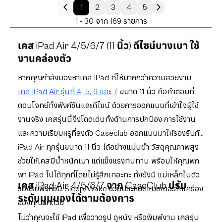
1
2
3
4
5
1 - 30 จาก 169 รายการ
เคส iPad Air 4/5/6/7 (11 นิ้ว) ดีไซน์บางเบา ใช้
งานคล่องตัว
หากคุณกำลังมองหาเคส iPad ที่ให้มากกว่าความสวยงาม
เคส iPad Air รุ่นที่ 4, 5, 6 และ 7
ขนาด 11 นิ้ว คือคำตอบที่
ตอบโจทย์ทั้งฟังก์ชันและดีไซน์ ด้วยการออกแบบที่เข้าใจผู้ใช้
งานจริง เคสรุ่นนี้จึงโดดเด่นทั้งด้านการปกป้อง การใช้งาน
และความเรียบหรูที่ลงตัว Caseclub ออกแบบมาให้รองรับกับ
iPad Air ทุกรุ่นขนาด 11 นิ้ว ได้อย่างแม่นยำ วัสดุคุณภาพสูง
ช่วยให้เคสมีน้ำหนักเบา แต่แข็งแรงทนทาน พร้อมให้คุณพก
พา iPad ไปได้ทุกที่โดยไม่รู้สึกเทอะทะ ทั้งยังมี แม่เหล็กในตัว
เคส iPad Air 4/5/6/7 จาก CaseClub ปรับ
รองรับฟังก์ชัน Sleep/Wake ช่วยประหยัดแบตเตอรี่ให้เครื่อง
ระดับมุมมองได้ตามต้องการ
ของคุณอีกด้วย
ไม่ว่าคุณจะใช้ iPad เพื่อวาดรูป ดูหนัง หรือพิมพ์งาน เคสรุ่น