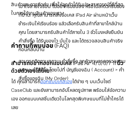
สินค้าและการจัดส่ง เพื่อให้ลูกค้าได้รับประสบการณ์ที่ดีที่สุด
เอาใจสายใจร้อน ไม่อยากรอขนส่ง หรือไม่สะดวกรับของ
ในการใช้งานสินค้าของเรา
ที่บ้าน! คุณสามารถสั่งซื้อเคส iPad Air ผ่านหน้าเว็บ
ชำระเงินให้เรียบร้อย แล้วเลือกรับสินค้าที่สาขาใกล้บ้าน
คุณ โดยสามารถรับสินค้าได้ภายใน 3 ชั่วโมงหลังยืนยัน
คำสั่งซื้อ ได้รับของไว มั่นใจ และได้ตรวจสอบสินค้าจริง
คำถามที่พบบ่อย (FAQ)
ก่อนกลับบ้าน
สามารถติดตามสถานะคำสั่งซื้อ ลูกค้าสามารถตรวจสอบ
สามารถอยากออกแบบเคส iPad Air 4/5/6/7 11 นิ้ว
สถานะคำสั่งซื้อ โดยไปที่ บัญชีของฉัน ( Account) > คำ
ด้วยตัวเองได้ไหม?
สั่งซื้อของฉัน (My Order)
ได้ คุณสามารถ
ออกแบบเคสเอง
ได้ง่าย ๆ บนเว็บไซต์
CaseClub และยังสามารถอัปโหลดรูปภาพ พร้อมใส่ข้อความ
เอง ออกแบบเคสชิ้นเดียวในโลกสุดพิเศษแบบที่ไม่ซ้ำใครได้
เลย