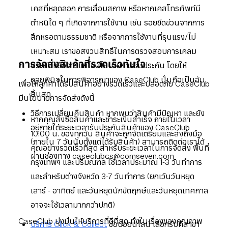
เคสที่หลุดลอก การเสื่อมสภาพ หรือหากเคสโทรศัพท์มี
ตำหนิใด ๆ ที่เกิดจากการใช้งาน เช่น รอยขีดข่วนจากการ
สึกหรอตามธรรมชาติ หรือจากการใช้งานที่รุนแรง/ไม่
เหมาะสม เราขอสงวนสิทธิ์ในการตรวจสอบการเคลม
การจัดส่งสินค้าที่รวดเร็วทันใจ
ประกันหรือการแก้ไขนโยบายการรับประกัน โดยให้
ดุลยพินิจในการพิจารณาของ CaseClub นั้นถือเป็นอัน
เพื่อให้ลูกค้าได้รับสินค้าอย่างรวดเร็วและปลอดภัย CaseClub
สิ้นสุด
มีนโยบายการจัดส่งดังนี้
วิธีการเปลี่ยนคืนสินค้า หากพบว่าสินค้ามีปัญหา และยัง
หากคุณสั่งซื้อสินค้าและชำระเงินสำเร็จ ภายในเวลา
อยู่ภายใต้ระยะเวลารับประกันสินค้าของ CaseClub
10:00 น. ของทุกวัน สินค้าจะถูกจัดเตรียมและส่งถึงมือ
(ภายใน 7 วันนับตั้งแต่ได้รับสินค้า) สามารถติดต่อเราได้
คุณอย่างรวดเร็วที่สุด สำหรับระยะเวลาในการจัดส่ง พื้นที่
ผ่านช่องทาง caseclubcs@comseven.com
กรุงเทพฯ และปริมณฑล ใช้เวลาประมาณ 1-3 วันทำการ
และสำหรับต่างจังหวัด 3-7 วันทำการ (ยกเว้นวันหยุด
เสาร์ - อาทิตย์ และวันหยุดนักขัตฤกษ์และวันหยุดเทศกาล
อาจจะใช้เวลามากกว่าปกติ)
CaseClub มุ่งมั่นให้บริการที่ดีที่สุด ทั้งในเรื่องของคุณภาพ
บริการ Click & Collect
ช้อปออนไลน์ เลือกรับที่สาขา