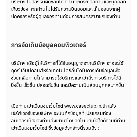
บริษัทฯ ไม่ต้องรับผิดชอบใด ๆ ในทุกกรณีต่อท่านและบุคคลที่
เกี่ยวข้อง หากท่านไม่ได้รับความยินยอมและเห็นชอบจากผู้
ปกครองหรือผู้ดูแลของท่านก่อนการสมัครสมาชิกของท่าน
การจัดเก็บข้อมูลคอมพิวเตอร์
บริษัทฯ หรือผู้ให้บริการที่ได้รับอนุญาตจากบริษัทฯ อาจจะใช้
คุกกี้ เว็บบีคอนส์หรือเทคโนโลยีอื่นใดในการเก็บข้อมูลเพื่อ
ช่วยเหลือท่านให้สามารถใช้บริการและเข้าถึงการบริการได้ดี
ยิ่งขึ้น เร็วขึ้น ปลอดภัยขึ้น และมีความเป็นส่วนบุคคลมากขึ้น
เมื่อท่านเข้าเยี่ยมชมเว็บไซต์ www.caseclub.in.th แล้ว
เซิร์ฟเวอร์ของบริษัทฯ จะบันทึกข้อมูลที่โปรแกรมท่อง
อินเตอร์เน็ตของท่านส่งเข้ามาโดยอัตโนมัติเมื่อใดก็ตามที่ท่าน
เข้าเยี่ยมชมเว็บไซต์ ซึ่งข้อมูลดังกล่าวนี้รวมถึง :