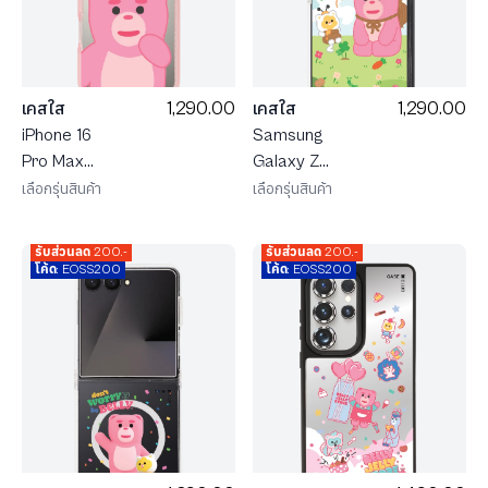
1,290.00
1,290.00
เคสใส
เคสใส
iPhone 16
Samsung
Pro Max
Galaxy Z
MagSafe
Fold 7
เลือกรุ่นสินค้า
เลือกรุ่นสินค้า
สีชมพู น้องหมี
MagSafe
Bellygom
น้องหมี
รับส่วนลด 200.-
รับส่วนลด 200.-
Character
Bellygom ใน
โค้ด: EOSS200
โค้ด: EOSS200
ฤดูใบไม้ผลิ