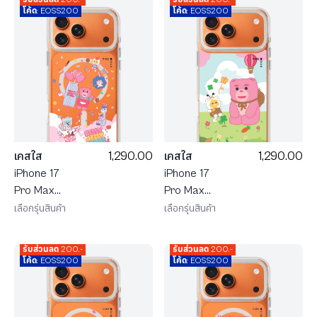
Don't Worry
Character
โค้ด: EOSS200
โค้ด: EOSS200
be Belly
1,290.00
1,290.00
เคสใส
เคสใส
iPhone 17
iPhone 17
Pro Max
Pro Max
MagSafe สี
MagSafe สี
เลือกรุ่นสินค้า
เลือกรุ่นสินค้า
ขาว น้องหมี
ขาว น้องหมี
Bellygom ใน
Bellygom ใน
รับส่วนลด 200.-
รับส่วนลด 200.-
ดินแดนขนม
ฤดูใบไม้ผลิ
โค้ด: EOSS200
โค้ด: EOSS200
หวาน