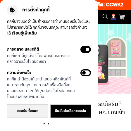
็บ 50% เพียงช้อป 1 ชิ้น เริ่มคืนนี้ 20.00-23.00 โค้ด: CCWK2
|
ข้อ
การตั้งค่าคุกกี้
คุกกี้บางชนิดจำเป็นสำหรับการทำงานของเว็บไซต์และ
ไม่สามารถปิดได้ คุกกี้บางชนิดคุณ สามารถตั้งค่าเอง
ได้
เรียนรู้เพิ่มเติม
การตลาด และสถิติ
คุกกี้เหล่านี้ถูกตั้งค่าโดยพันธมิตรทางการ
ตลาดผ่านเว็บไซต์ของเรา
ความพึงพอใจ
คุกกี้เหล่านี้ช่วยให้เรานำเสนอ ผลิตภัณฑ์ที่
เหมาะสมกับคุณ โดยการใช้เครื่องมือที่จะ
มอบประสบการณ์ให้คุณท่องเว็บไซต์ของเรา
ได้มีประสิทธิภาพมากขึ้น
คอลเลกชันเคสโทรศัพท์และอุปกรณ์เสริมที่
ยอมรับทั้งหมด
ยืนยันตัวเลือกของฉัน
เต็มไปด้วยความน่ารักและเอกลักษณ์ของเจ้า
หมีสีชมพูสุดขี้เล่น