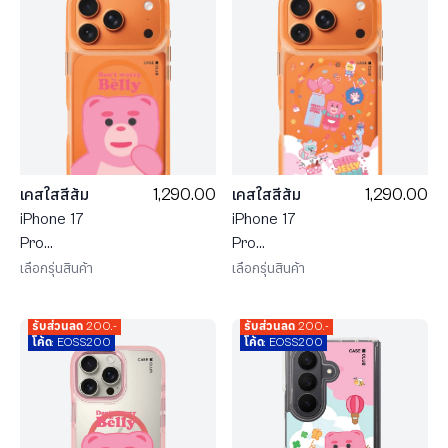
be Belly
1,290.00
1,290.00
เคสใสสีส้ม
เคสใสสีส้ม
iPhone 17
iPhone 17
Pro
Pro
MagSafe
MagSafe
เลือกรุ่นสินค้า
เลือกรุ่นสินค้า
น้องหมี
น้องหมี
Bellygom
Bellygom ใน
รับส่วนลด 200.-
รับส่วนลด 200.-
Character
ดินแดนขนม
โค้ด: EOSS200
โค้ด: EOSS200
หวาน