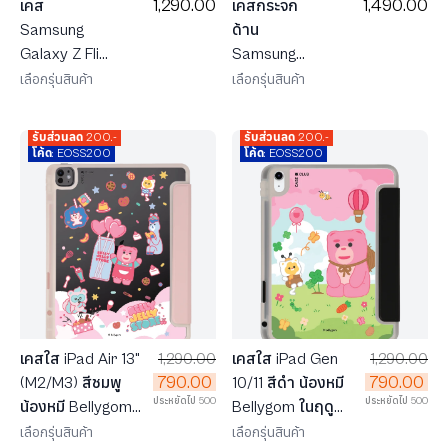
1,290.00
1,490.00
เคส
เคสกระจก
Samsung
ด้าน
Galaxy Z Flip
Samsung
7 MagSafe
S25 Ultra
เลือกรุ่นสินค้า
เลือกรุ่นสินค้า
Bellygom
MagSafe
Go-cat
น้องหมี
รับส่วนลด 200.-
รับส่วนลด 200.-
Don't Worry
Bellygom ใน
โค้ด: EOSS200
โค้ด: EOSS200
be Belly
ดินแดนขนม
หวาน
เคสใส iPad Air 13"
1,290.00
เคสใส iPad Gen
1,290.00
790.00
790.00
(M2/M3) สีชมพู
10/11 สีดำ น้องหมี
ประหยัดไป 500
ประหยัดไป 500
น้องหมี Bellygom
Bellygom ในฤดู
ในดินแดนขนมหวาน
ใบไม้ผลิ
เลือกรุ่นสินค้า
เลือกรุ่นสินค้า