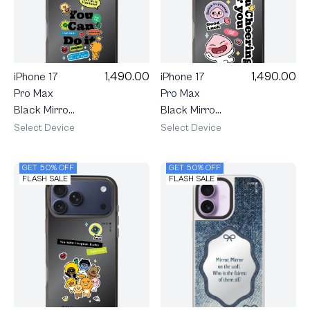
1,490.00
1,490.00
iPhone 17
iPhone 17
Pro Max
Pro Max
Black Mirror
Black Mirror
MagSafe
MagSafe
Select Device
Select Device
Kakao
Kakao
Quote You
Quote
GET 50% OFF
GET 50% OFF
Can Do It
Apeach
FLASH SALE
FLASH SALE