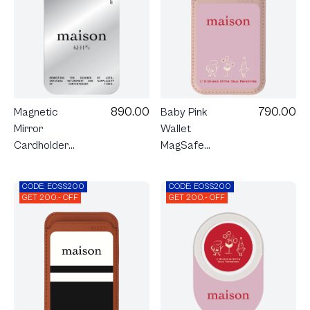
790.00
890.00
Baby Pink
Magnetic
Wallet
Mirror
MagSafe
Cardholder
maison
Stand
KEEPS The
maison
CODE: EOSS200
CODE: EOSS200
Chemistry
KEEPS The
GET 200.- OFF
GET 200.- OFF
Fundamental