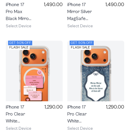
1,490.00
1,490.00
iPhone 17
iPhone 17
Pro Max
Mirror Silver
Black Mirror
MagSafe
MagSafe
Mirror
Select Device
Select Device
Kakao
Quotes
Quote All
GET 50% OFF
GET 50% OFF
FLASH SALE
FLASH SALE
1,290.00
1,290.00
iPhone 17
iPhone 17
Pro Clear
Pro Clear
White
White
MagSafe
MagSafe
Select Device
Select Device