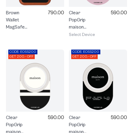
590.00
790.00
Clear
Brown
PopGrip
Wallet
maison
MagSafe
KEEPS The
maison
Select Device
Chemistry
KEEPS The
Pacific
CODE: EOSS200
CODE: EOSS200
GET 200.- OFF
GET 200.- OFF
590.00
590.00
Clear
Clear
PopGrip
PopGrip
maison
maison