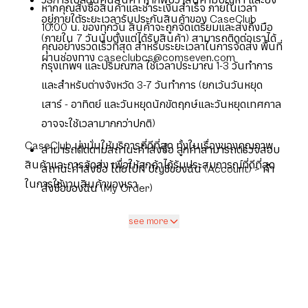
หากคุณสั่งซื้อสินค้าและชำระเงินสำเร็จ ภายในเวลา
อยู่ภายใต้ระยะเวลารับประกันสินค้าของ CaseClub
10:00 น. ของทุกวัน สินค้าจะถูกจัดเตรียมและส่งถึงมือ
(ภายใน 7 วันนับตั้งแต่ได้รับสินค้า) สามารถติดต่อเราได้
คุณอย่างรวดเร็วที่สุด สำหรับระยะเวลาในการจัดส่ง พื้นที่
ผ่านช่องทาง caseclubcs@comseven.com
กรุงเทพฯ และปริมณฑล ใช้เวลาประมาณ 1-3 วันทำการ
และสำหรับต่างจังหวัด 3-7 วันทำการ (ยกเว้นวันหยุด
เสาร์ - อาทิตย์ และวันหยุดนักขัตฤกษ์และวันหยุดเทศกาล
อาจจะใช้เวลามากกว่าปกติ)
CaseClub มุ่งมั่นให้บริการที่ดีที่สุด ทั้งในเรื่องของคุณภาพ
สามารถติดตามสถานะคำสั่งซื้อ ลูกค้าสามารถตรวจสอบ
สินค้าและการจัดส่ง เพื่อให้ลูกค้าได้รับประสบการณ์ที่ดีที่สุด
สถานะคำสั่งซื้อ โดยไปที่ บัญชีของฉัน (Account) > คำ
ในการใช้งานสินค้าของเรา
สั่งซื้อของฉัน (My Order)
see more