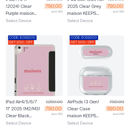
790.00
790.00
(2024) Clear
2025 Clear Grey
save 500
save 500
Purple maison
maison KEEPS
KEEPS The
The Fundamental
Select Device
Select Device
Pacific
CODE: EOSS200
CODE: EOSS200
GET 200.- OFF
GET 200.- OFF
AirPods (3 Gen)
790.00
iPad Air4/5/6/7
1,290.00
590.00
790.00
Clear Case
11" 2025 (M2/M3)
save 200
save 500
maison KEEPS
Clear Black
The Chemistry
maison KEEPS
Select Device
Select Device
The Chemistry