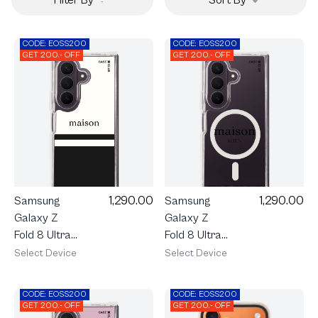
CODE: EOSS200
CODE: EOSS200
GET 200.- OFF
GET 200.- OFF
1,290.00
1,290.00
Samsung
Samsung
Galaxy Z
Galaxy Z
Fold 8 Ultra
Fold 8 Ultra
Clear
Clear
Select Device
Select Device
MagSafe
MagSafe
maison
maison
CODE: EOSS200
CODE: EOSS200
KEEPS The
KEEPS The
GET 200.- OFF
GET 200.- OFF