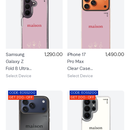
Pacific
Fundamental
1,290.00
1,490.00
Samsung
iPhone 17
Galaxy Z
Pro Max
Fold 8 Ultra
Clear Case
Clear
MagSafe
Select Device
Select Device
MagSafe
Shield
maison
maison
CODE: EOSS200
CODE: EOSS200
KEEPS The
KEEPS The
GET 200.- OFF
GET 200.- OFF
Chemistry
Chemistry