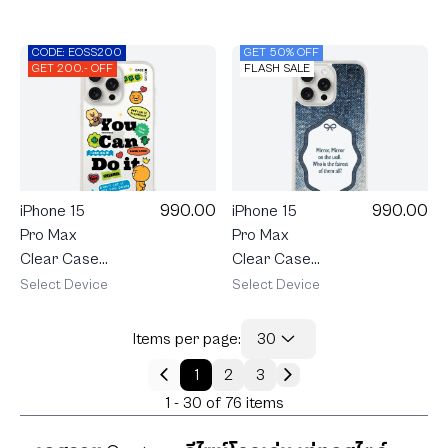
Text Pop Up
Mirror
Quotes
CODE: EOSS200
GET 50% OFF
GET 200.- OFF
FLASH SALE
990.00
990.00
iPhone 15
iPhone 15
Pro Max
Pro Max
Clear Case
Clear Case
Mirror
Kakao
Select Device
Select Device
Quotes
Quote You
Can Do It
Items per page:
30
1
2
3
1 - 30 of 76 items