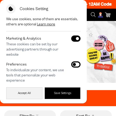
ON! Get 50% off When Shop 1 Item, 7PM - 12AM Code: C
Cookies Setting
We use cookies, some of them are essentials,
others are optional
Learn more
Marketing & Analytics
These cookies can be set by our
advertising partners through our
website
Preferences
To individualize your content, we use
tools that personalize your web
experience
Home
All Products
Quotes
Accept All
Save Settings
Quotes
Filter By
Sort By