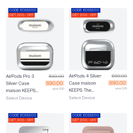
CODE: EOSS200
CODE: EOSS200
GET 200.- OFF
GET 200.- OFF
AirPods 4 Silver
890.00
AirPods Pro 3
890.00
690.00
690.00
Case maison
Silver Case
save 200
save 200
KEEPS The
maison KEEPS
Fundamental
The Pacific
Select Device
Select Device
CODE: EOSS200
CODE: EOSS200
GET 200.- OFF
GET 200.- OFF