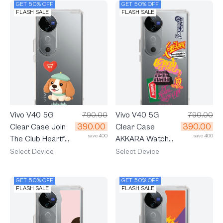
GET 50% OFF
GET 50% OFF
FLASH SALE
FLASH SALE
Vivo V40 5G
790.00
Vivo V40 5G
790.00
390.00
390.00
Clear Case Join
Clear Case
save 400
save 400
The Club Heartful
AKKARA Watch
Beagle
Me
Select Device
Select Device
GET 50% OFF
GET 50% OFF
FLASH SALE
FLASH SALE