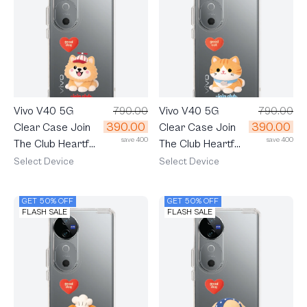
Vivo V40 5G
790.00
Vivo V40 5G
790.00
390.00
390.00
Clear Case Join
Clear Case Join
save 400
save 400
The Club Heartful
The Club Heartful
Pomeranian
Orange Cat
Select Device
Select Device
GET 50% OFF
GET 50% OFF
FLASH SALE
FLASH SALE