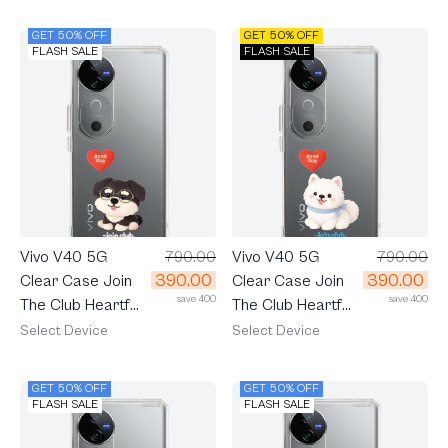
GET 50% OFF
GET 50% OFF
FLASH SALE
FLASH SALE
Vivo V40 5G
790.00
Vivo V40 5G
790.00
390.00
390.00
Clear Case Join
Clear Case Join
save 400
save 400
The Club Heartful
The Club Heartful
Schnauzer
Samoyed
Select Device
Select Device
GET 50% OFF
GET 50% OFF
FLASH SALE
FLASH SALE