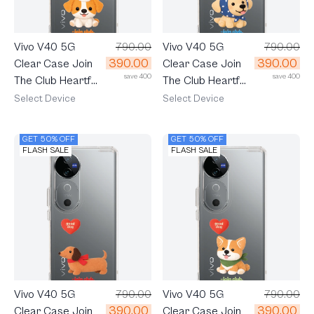
Vivo V40 5G
790.00
Vivo V40 5G
790.00
390.00
390.00
Clear Case Join
Clear Case Join
save 400
save 400
The Club Heartful
The Club Heartful
Jack Russell
Golden Labrador
Select Device
Select Device
Terrier
Retriever
GET 50% OFF
GET 50% OFF
FLASH SALE
FLASH SALE
Vivo V40 5G
790.00
Vivo V40 5G
790.00
390.00
390.00
Clear Case Join
Clear Case Join