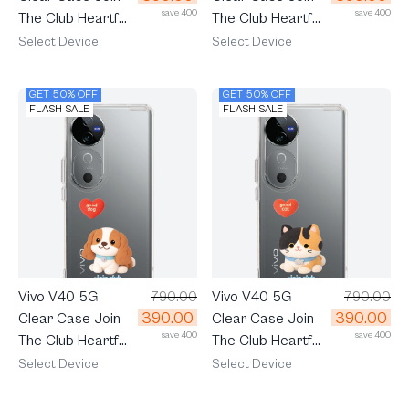
save 400
save 400
The Club Heartful
The Club Heartful
Dachshund
Corgi
Select Device
Select Device
GET 50% OFF
GET 50% OFF
FLASH SALE
FLASH SALE
Vivo V40 5G
790.00
Vivo V40 5G
790.00
390.00
390.00
Clear Case Join
Clear Case Join
save 400
save 400
The Club Heartful
The Club Heartful
Cavalier
Calico Cat
Select Device
Select Device