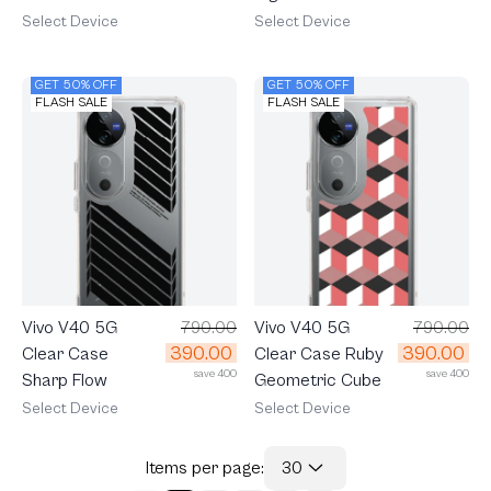
Houndstooth
Select Device
Select Device
GET 50% OFF
GET 50% OFF
FLASH SALE
FLASH SALE
Vivo V40 5G
790.00
Vivo V40 5G
790.00
390.00
390.00
Clear Case
Clear Case Ruby
save 400
save 400
Sharp Flow
Geometric Cube
Select Device
Select Device
Items per page:
30