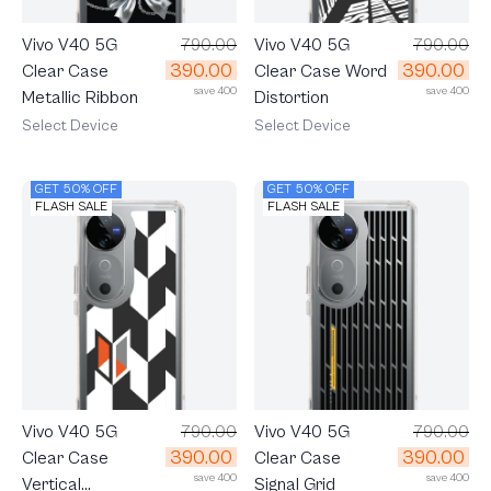
Vivo V40 5G
790.00
Vivo V40 5G
790.00
390.00
390.00
Clear Case
Clear Case Word
save 400
save 400
Metallic Ribbon
Distortion
Select Device
Select Device
GET 50% OFF
GET 50% OFF
FLASH SALE
FLASH SALE
Vivo V40 5G
790.00
Vivo V40 5G
790.00
390.00
390.00
Clear Case
Clear Case
save 400
save 400
Vertical
Signal Grid