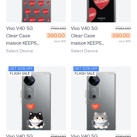
Vivo V40 5G
790.00
Vivo V40 5G
790.00
390.00
390.00
Clear Case
Clear Case
save 400
save 400
maison KEEPS
maison KEEPS
Adore Pattern
Adore Patch
Select Device
Select Device
GET 50% OFF
GET 50% OFF
FLASH SALE
FLASH SALE
Vivo V40 5G
790.00
Vivo V40 5G
790.00