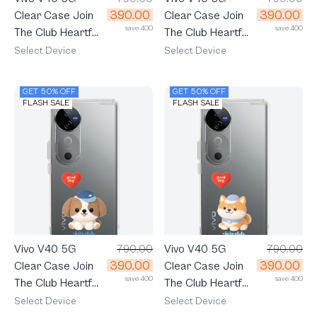
390.00
390.00
Clear Case Join
Clear Case Join
save 400
save 400
The Club Heartful
The Club Heartful
Tuxedo Cat
Tabby Cat
Select Device
Select Device
GET 50% OFF
GET 50% OFF
FLASH SALE
FLASH SALE
Vivo V40 5G
790.00
Vivo V40 5G
790.00
390.00
390.00
Clear Case Join
Clear Case Join
save 400
save 400
The Club Heartful
The Club Heartful
Shih Tzu
Shiba
Select Device
Select Device