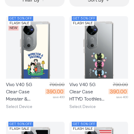
GET 50% OFF
GET 50% OFF
FLASH SALE
FLASH SALE
NEW
Vivo V40 5G
790.00
Vivo V40 5G
790.00
390.00
390.00
Clear Case
Clear Case
save 400
save 400
Monster &
HTTYD Toothless
Friends Sofa Club
Trio
Select Device
Select Device
GET 50% OFF
GET 50% OFF
FLASH SALE
FLASH SALE