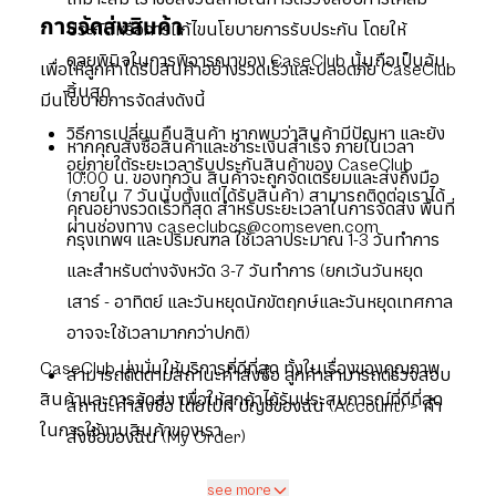
การจัดส่งสินค้า
ประกันหรือการแก้ไขนโยบายการรับประกัน โดยให้
ดุลยพินิจในการพิจารณาของ CaseClub นั้นถือเป็นอัน
เพื่อให้ลูกค้าได้รับสินค้าอย่างรวดเร็วและปลอดภัย CaseClub
สิ้นสุด
มีนโยบายการจัดส่งดังนี้
วิธีการเปลี่ยนคืนสินค้า หากพบว่าสินค้ามีปัญหา และยัง
หากคุณสั่งซื้อสินค้าและชำระเงินสำเร็จ ภายในเวลา
อยู่ภายใต้ระยะเวลารับประกันสินค้าของ CaseClub
10:00 น. ของทุกวัน สินค้าจะถูกจัดเตรียมและส่งถึงมือ
(ภายใน 7 วันนับตั้งแต่ได้รับสินค้า) สามารถติดต่อเราได้
คุณอย่างรวดเร็วที่สุด สำหรับระยะเวลาในการจัดส่ง พื้นที่
ผ่านช่องทาง caseclubcs@comseven.com
กรุงเทพฯ และปริมณฑล ใช้เวลาประมาณ 1-3 วันทำการ
และสำหรับต่างจังหวัด 3-7 วันทำการ (ยกเว้นวันหยุด
เสาร์ - อาทิตย์ และวันหยุดนักขัตฤกษ์และวันหยุดเทศกาล
อาจจะใช้เวลามากกว่าปกติ)
CaseClub มุ่งมั่นให้บริการที่ดีที่สุด ทั้งในเรื่องของคุณภาพ
สามารถติดตามสถานะคำสั่งซื้อ ลูกค้าสามารถตรวจสอบ
สินค้าและการจัดส่ง เพื่อให้ลูกค้าได้รับประสบการณ์ที่ดีที่สุด
สถานะคำสั่งซื้อ โดยไปที่ บัญชีของฉัน (Account) > คำ
ในการใช้งานสินค้าของเรา
สั่งซื้อของฉัน (My Order)
see more