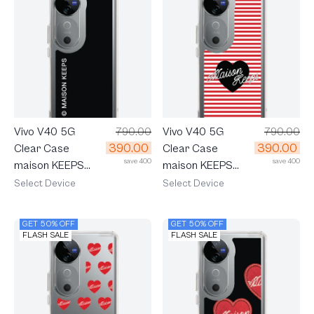
Vivo V40 5G
790.00
Vivo V40 5G
790.00
390.00
390.00
Clear Case
Clear Case
save 400
save 400
maison KEEPS
maison KEEPS
Mark Logo
Adore Stripe
Select Device
Select Device
GET 50% OFF
GET 50% OFF
FLASH SALE
FLASH SALE