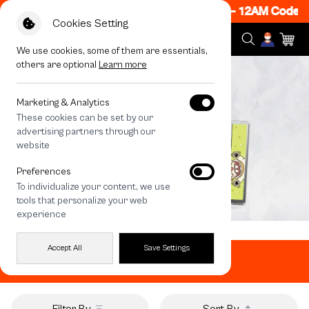
 ON! Get 50% off When Shop 1 Item, 7PM - 12AM Code: C
Cookies Setting
We use cookies, some of them are essentials,
others are optional
Learn more
Marketing & Analytics
These cookies can be set by our
advertising partners through our
website
Preferences
To individualize your content, we use
tools that personalize your web
experience
Home
All Products
V40 5G Case
Accept All
Save Settings
V40 5G Case
Filter By
Sort By