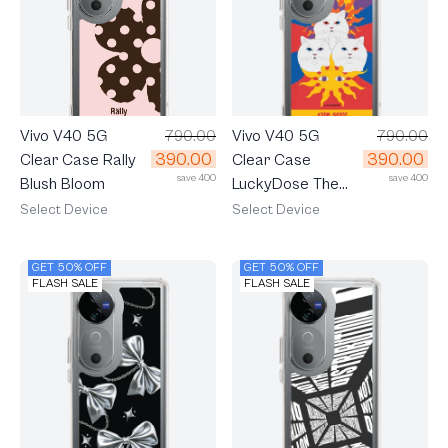
Vivo V40 5G
790.00
Vivo V40 5G
790.00
390.00
390.00
Clear Case Rally
Clear Case
save 400
save 400
Blush Bloom
LuckyDose The
Sun
Select Device
Select Device
GET 50% OFF
GET 50% OFF
FLASH SALE
FLASH SALE