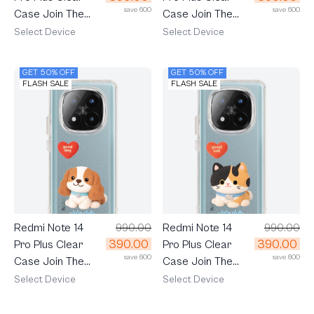
save 600
save 600
Case Join The
Case Join The
Club Heartful
Club Heartful
Select Device
Select Device
Dachshund
Corgi
GET 50% OFF
GET 50% OFF
FLASH SALE
FLASH SALE
Redmi Note 14
990.00
Redmi Note 14
990.00
390.00
390.00
Pro Plus Clear
Pro Plus Clear
save 600
save 600
Case Join The
Case Join The
Club Heartful
Club Heartful
Select Device
Select Device
Cavalier
Calico Cat