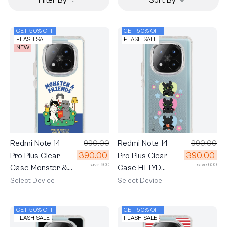
GET 50% OFF
GET 50% OFF
FLASH SALE
FLASH SALE
NEW
Redmi Note 14
990.00
Redmi Note 14
990.00
390.00
390.00
Pro Plus Clear
Pro Plus Clear
save 600
save 600
Case Monster &
Case HTTYD
Friends Sofa Club
Toothless Trio
Select Device
Select Device
GET 50% OFF
GET 50% OFF
FLASH SALE
FLASH SALE