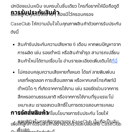
ปกป้องแน่นหนึบ จบครบในชิ้นเดียว ใครที่อยากให้มือถือดูดี
การรับประกันสินค้า
และอยู่กับคุณไปได้นานๆ ต้องมีไว้ครอบครอง
CaseClub ให้ความมั่นใจในคุณภาพสินค้าด้วยการรับประกัน
ดังนี้
สินค้ารับประกันความเสียหาย 6 เดือน หากพบปัญหาจาก
การผลิต เช่น รอยตำหนิ หรือสินค้าชำรุด สามารถเปลี่ยน
สินค้าใหม่ได้ตามเงื่อนไข อ่านรายละเอียดเพิ่มเติมได้
ที่นี่
ไม่ครอบคลุมความเสียหายทั้งหมด ได้แก่ ลายพิมพ์บน
เคสที่หลุดลอก การเสื่อมสภาพ หรือหากเคสโทรศัพท์มี
ตำหนิใด ๆ ที่เกิดจากการใช้งาน เช่น รอยขีดข่วนจากการ
สึกหรอตามธรรมชาติ หรือจากการใช้งานที่รุนแรง/ไม่
เหมาะสม เราขอสงวนสิทธิ์ในการตรวจสอบการเคลม
การจัดส่งสินค้า
ประกันหรือการแก้ไขนโยบายการรับประกัน โดยให้
ดุลยพินิจในการพิจารณาของ CaseClub นั้นถือเป็นอัน
เพื่อให้ลูกค้าได้รับสินค้าอย่างรวดเร็วและปลอดภัย CaseClub
สิ้นสุด