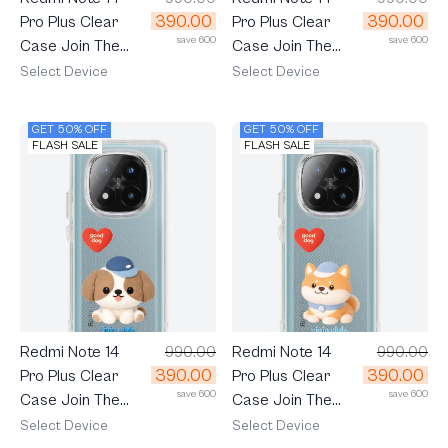
390.00
390.00
Pro Plus Clear
Pro Plus Clear
save 600
save 600
Case Join The
Case Join The
Club Heartful
Club Heartful
Select Device
Select Device
Tuxedo Cat
Tabby Cat
GET 50% OFF
GET 50% OFF
FLASH SALE
FLASH SALE
Redmi Note 14
990.00
Redmi Note 14
990.00
390.00
390.00
Pro Plus Clear
Pro Plus Clear
save 600
save 600
Case Join The
Case Join The
Club Heartful
Club Heartful
Select Device
Select Device
Shih Tzu
Shiba