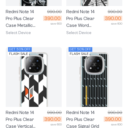
Redmi Note 14
990.00
Redmi Note 14
990.00
390.00
390.00
Pro Plus Clear
Pro Plus Clear
save 600
save 600
Case Metallic
Case Word
Ribbon
Distortion
Select Device
Select Device
GET 50% OFF
GET 50% OFF
FLASH SALE
FLASH SALE
Redmi Note 14
990.00
Redmi Note 14
990.00
390.00
390.00
Pro Plus Clear
Pro Plus Clear
save 600
save 600
Case Vertical
Case Signal Grid