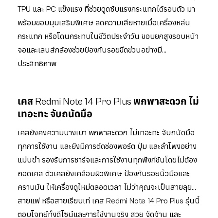
TPU และ PC แข็งแรง ที่ช่วยดูดซับแรงกระแทกได้รอบตัว มา
พร้อมขอบมุมเสริมพิเศษ ลดความเสียหายเมื่อเครื่องหล่น
กระแทก หรือโดนกระทบในชีวิตประจำวัน ขอบยกสูงรอบหน้า
จอและเลนส์กล้องช่วยป้องกันรอยขีดข่วนอย่างมี
ประสิทธิภาพ
เคส Redmi Note 14 Pro Plus พกพาสะดวก ไม่
เทอะทะ จับถนัดมือ
เคสยังคงความบางเบา พกพาสะดวก ไม่เทอะทะ จับถนัดมือ
ทุกการใช้งาน และยังมีการตัดช่องพอร์ต ปุ่ม และลำโพงอย่าง
แม่นยำ รองรับการชาร์จและการใช้งานทุกฟังก์ชันโดยไม่ต้อง
ถอดเคส ตัวเคสยังเคลือบผิวพิเศษ ป้องกันรอยนิ้วมือและ
คราบมัน ให้เครื่องดูใหม่ตลอดเวลา ไม่ว่าคุณจะเป็นสายลุย
สายแฟ หรือสายเรียบเท่ เคส Redmi Note 14 Pro Plus รุ่นนี้
ตอบโจทย์ทั้งดีไซน์และการใช้งานจริง สวย จัดจ้าน และ