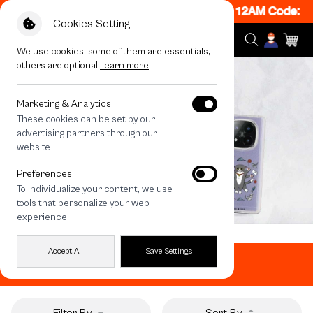
ON! Get 50% off When Shop 1 Item, 7PM - 12AM Code: CC
Cookies Setting
We use cookies, some of them are essentials,
others are optional
Learn more
Marketing & Analytics
These cookies can be set by our
advertising partners through our
website
Preferences
To individualize your content, we use
tools that personalize your web
experience
Home
All Products
Redmi Note 14 Pro Plus Case
Accept All
Save Settings
Redmi Note 14 Pro Plus Case
Filter By
Sort By