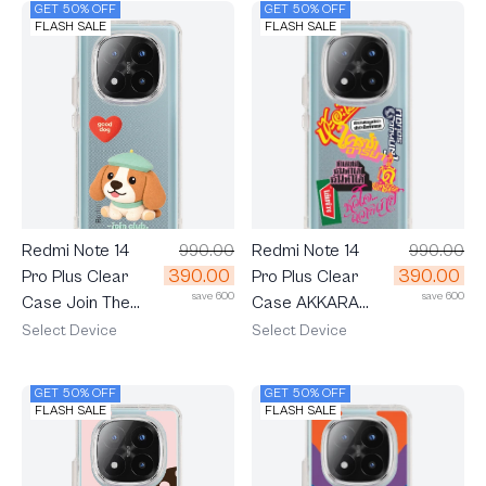
GET 50% OFF
GET 50% OFF
FLASH SALE
FLASH SALE
Redmi Note 14
990.00
Redmi Note 14
990.00
390.00
390.00
Pro Plus Clear
Pro Plus Clear
save 600
save 600
Case Join The
Case AKKARA
Club Heartful
Watch Me
Select Device
Select Device
Beagle
GET 50% OFF
GET 50% OFF
FLASH SALE
FLASH SALE