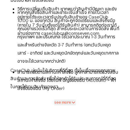
มีนโยบายการจัดส่งดังนี้
วิธีการเปลี่ยนคืนสินค้า หากพบว่าสินค้ามีปัญหา และยัง
หากคุณสั่งซื้อสินค้าและชำระเงินสำเร็จ ภายในเวลา
อยู่ภายใต้ระยะเวลารับประกันสินค้าของ CaseClub
10:00 น. ของทุกวัน สินค้าจะถูกจัดเตรียมและส่งถึงมือ
(ภายใน 7 วันนับตั้งแต่ได้รับสินค้า) สามารถติดต่อเราได้
คุณอย่างรวดเร็วที่สุด สำหรับระยะเวลาในการจัดส่ง พื้นที่
ผ่านช่องทาง caseclubcs@comseven.com
กรุงเทพฯ และปริมณฑล ใช้เวลาประมาณ 1-3 วันทำการ
และสำหรับต่างจังหวัด 3-7 วันทำการ (ยกเว้นวันหยุด
เสาร์ - อาทิตย์ และวันหยุดนักขัตฤกษ์และวันหยุดเทศกาล
อาจจะใช้เวลามากกว่าปกติ)
CaseClub มุ่งมั่นให้บริการที่ดีที่สุด ทั้งในเรื่องของคุณภาพ
สามารถติดตามสถานะคำสั่งซื้อ ลูกค้าสามารถตรวจสอบ
สินค้าและการจัดส่ง เพื่อให้ลูกค้าได้รับประสบการณ์ที่ดีที่สุด
สถานะคำสั่งซื้อ โดยไปที่ บัญชีของฉัน (Account) > คำ
ในการใช้งานสินค้าของเรา
สั่งซื้อของฉัน (My Order)
see more