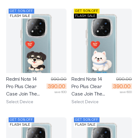
GET 50% OFF
GET 50% OFF
FLASH SALE
FLASH SALE
Redmi Note 14
990.00
Redmi Note 14
990.00
390.00
390.00
Pro Plus Clear
Pro Plus Clear
save 600
save 600
Case Join The
Case Join The
Club Heartful
Club Heartful
Select Device
Select Device
Schnauzer
Samoyed
GET 50% OFF
GET 50% OFF
FLASH SALE
FLASH SALE