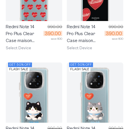
Redmi Note 14
990.00
Redmi Note 14
990.00
390.00
390.00
Pro Plus Clear
Pro Plus Clear
save 600
save 600
Case maison
Case maison
KEEPS Adore
KEEPS Adore
Select Device
Select Device
Pattern
Patch
GET 50% OFF
GET 50% OFF
FLASH SALE
FLASH SALE
Redmi Note 14
990.00
Redmi Note 14
990.00