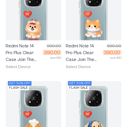
Redmi Note 14
990.00
Redmi Note 14
990.00
390.00
390.00
Pro Plus Clear
Pro Plus Clear
save 600
save 600
Case Join The
Case Join The
Club Heartful
Club Heartful
Select Device
Select Device
Pomeranian
Orange Cat
GET 50% OFF
GET 50% OFF
FLASH SALE
FLASH SALE