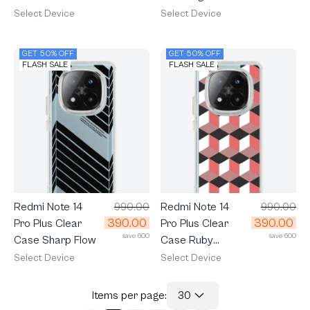
Houndstooth
Select Device
Select Device
GET 50% OFF
GET 50% OFF
FLASH SALE
FLASH SALE
Redmi Note 14
990.00
Redmi Note 14
990.00
390.00
390.00
Pro Plus Clear
Pro Plus Clear
save 600
save 600
Case Sharp Flow
Case Ruby
Geometric Cube
Select Device
Select Device
Items per page:
30