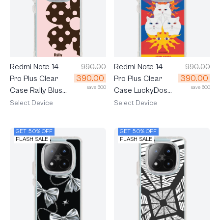
Redmi Note 14
990.00
Redmi Note 14
990.00
390.00
390.00
Pro Plus Clear
Pro Plus Clear
save 600
save 600
Case Rally Blush
Case LuckyDose
Bloom
The Sun
Select Device
Select Device
GET 50% OFF
GET 50% OFF
FLASH SALE
FLASH SALE