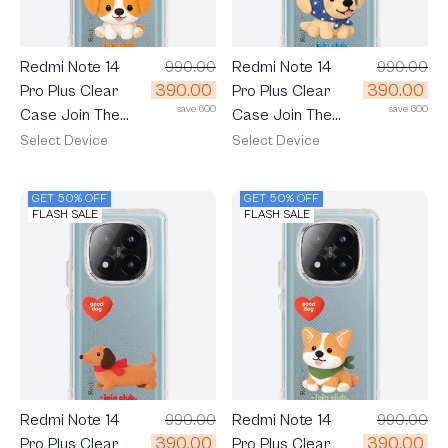
Redmi Note 14
990.00
Redmi Note 14
990.00
390.00
390.00
Pro Plus Clear
Pro Plus Clear
save 600
save 600
Case Join The
Case Join The
Club Heartful
Club Heartful
Select Device
Select Device
Jack Russell
Golden Labrador
Terrier
Retriever
GET 50% OFF
GET 50% OFF
FLASH SALE
FLASH SALE
Redmi Note 14
990.00
Redmi Note 14
990.00
390.00
390.00
Pro Plus Clear
Pro Plus Clear