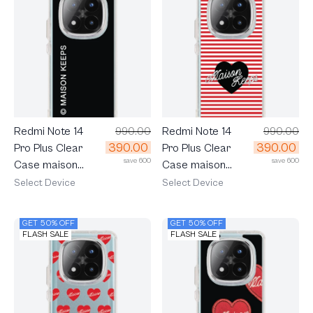
Redmi Note 14
990.00
Redmi Note 14
990.00
390.00
390.00
Pro Plus Clear
Pro Plus Clear
save 600
save 600
Case maison
Case maison
KEEPS Mark Logo
KEEPS Adore
Select Device
Select Device
Stripe
GET 50% OFF
GET 50% OFF
FLASH SALE
FLASH SALE