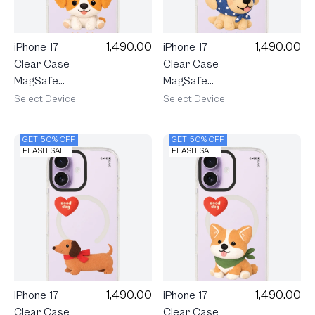
1,490.00
1,490.00
iPhone 17
iPhone 17
Clear Case
Clear Case
MagSafe
MagSafe
Shield Join
Shield Join
Select Device
Select Device
The Club
The Club
Heartful
Heartful
GET 50% OFF
GET 50% OFF
Jack Russell
Golden
FLASH SALE
FLASH SALE
Terrier
Labrador
Retriever
1,490.00
1,490.00
iPhone 17
iPhone 17
Clear Case
Clear Case