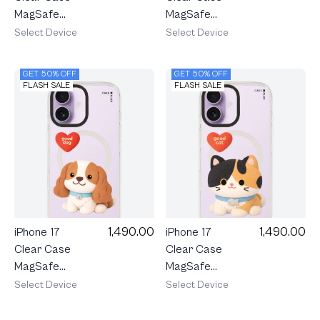
MagSafe
MagSafe
Shield Join
Shield Join
Select Device
Select Device
The Club
The Club
Heartful
Heartful
GET 50% OFF
GET 50% OFF
Dachshund
Corgi
FLASH SALE
FLASH SALE
1,490.00
1,490.00
iPhone 17
iPhone 17
Clear Case
Clear Case
MagSafe
MagSafe
Shield Join
Shield Join
Select Device
Select Device
The Club
The Club
Heartful
Heartful