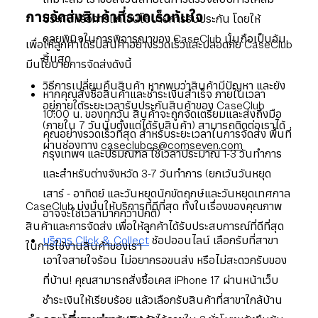
การจัดส่งสินค้าที่รวดเร็วทันใจ
ประกันหรือการแก้ไขนโยบายการรับประกัน โดยให้
ดุลยพินิจในการพิจารณาของ CaseClub นั้นถือเป็นอัน
เพื่อให้ลูกค้าได้รับสินค้าอย่างรวดเร็วและปลอดภัย CaseClub
สิ้นสุด
มีนโยบายการจัดส่งดังนี้
วิธีการเปลี่ยนคืนสินค้า หากพบว่าสินค้ามีปัญหา และยัง
หากคุณสั่งซื้อสินค้าและชำระเงินสำเร็จ ภายในเวลา
อยู่ภายใต้ระยะเวลารับประกันสินค้าของ CaseClub
10:00 น. ของทุกวัน สินค้าจะถูกจัดเตรียมและส่งถึงมือ
(ภายใน 7 วันนับตั้งแต่ได้รับสินค้า) สามารถติดต่อเราได้
คุณอย่างรวดเร็วที่สุด สำหรับระยะเวลาในการจัดส่ง พื้นที่
ผ่านช่องทาง
caseclubcs@comseven.com
กรุงเทพฯ และปริมณฑล ใช้เวลาประมาณ 1-3 วันทำการ
และสำหรับต่างจังหวัด 3-7 วันทำการ (ยกเว้นวันหยุด
เสาร์ - อาทิตย์ และวันหยุดนักขัตฤกษ์และวันหยุดเทศกาล
CaseClub มุ่งมั่นให้บริการที่ดีที่สุด ทั้งในเรื่องของคุณภาพ
อาจจะใช้เวลามากกว่าปกติ)
สินค้าและการจัดส่ง เพื่อให้ลูกค้าได้รับประสบการณ์ที่ดีที่สุด
บริการ Click & Collect
ช้อปออนไลน์ เลือกรับที่สาขา
ในการใช้งานสินค้าของเรา
เอาใจสายใจร้อน ไม่อยากรอขนส่ง หรือไม่สะดวกรับของ
ที่บ้าน! คุณสามารถสั่งซื้อเคส iPhone 17 ผ่านหน้าเว็บ
ชำระเงินให้เรียบร้อย แล้วเลือกรับสินค้าที่สาขาใกล้บ้าน