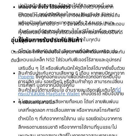
ปกป้องมือถือของคุณได้อย่างไร้ที่ติ นอกจากนี้ เคส
เคลมง่าย ส่งไว ได้ของชัวร์
เราเข้าใจดีว่าคุณอยาก
iPhone 17 ทุกรุ่นยังมีเคสใสแบบ MagSafe Shield
ปกป้องโทรศัพท์ให้ดีที่สุด เราจึงแพ็กอย่างดี ส่งด่วนถึง
พร้อมป้องกันการกระแทกสูงสุดถึง 2.4 เมตร เหมาะ
หน้าบ้านคุณภายใน 3 - 5 วัน พร้อมให้คำแนะนำและตอบ
สำหรับคนที่ต้องการทั้งความใสโชว์ดีไซน์เครื่อง ความ
ทุกข้อสงสัย เพื่อให้คุณได้รับประสบการณ์การช้อปปิ้งที่ดี
อุ่นใจกับการรับประกันสินค้า
แข็งแรง และการปกป้องที่เหนือกว่าในทุกวัน
ที่สุด
ดีไซน์และฟังก์ชันเสริม เลือกเคสที่มีฟังก์ชันเสริม เช่น
CaseClub ให้ความมั่นใจในคุณภาพสินค้าด้วยการรับประกัน
แหวนแม่เหล็ก N52 ใช้ร่วมกับฟีเจอร์ไร้สายและอุปกรณ์
ดังนี้
เสริมอื่น ๆ ได้ หรือเพิ่มกิมมิกให้ดูมีสไตล์ได้มากยิ่งขึ้นด้วย
สินค้ารับประกันความเสียหาย 6 เดือน หากพบปัญหาจาก
Popgrip
ซึ่งถูกออกแบบมาเพื่อให้สะดวกต่อการหยิบจับ
การผลิต เช่น รอยตำหนิ หรือสินค้าชำรุด สามารถเปลี่ยน
โทรศัพท์ นอกจากนี้ยังใช้คู่กับ
สินค้าใหม่ได้ตามเงื่อนไข อ่านรายละเอียดเพิ่มเติมได้
ที่นี่
กระเป๋าใส่บัตร MagSafe Wallet
เก็บบัตรได้ หยิบจับง่าย
ไม่ครอบคลุมความเสียหายทั้งหมด ได้แก่ ลายพิมพ์บน
ๆ เพียงแค่ปลายนิ้ว
เคสที่หลุดลอก การเสื่อมสภาพ หรือหากเคสโทรศัพท์มี
ตำหนิใด ๆ ที่เกิดจากการใช้งาน เช่น รอยขีดข่วนจากการ
สึกหรอตามธรรมชาติ หรือจากการใช้งานที่รุนแรง/ไม่
เหมาะสม เราขอสงวนสิทธิ์ในการตรวจสอบการเคลม