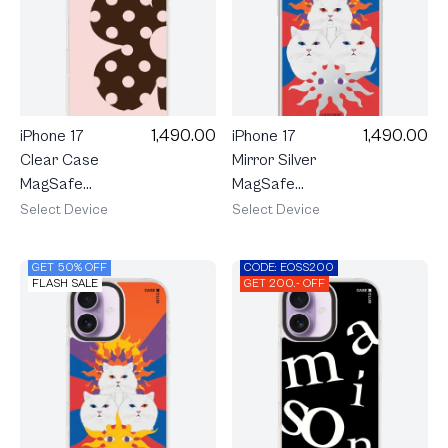
1,490.00
1,490.00
iPhone 17
iPhone 17
Clear Case
Mirror Silver
MagSafe
MagSafe
Shield Rally
LuckyDose
Select Device
Select Device
Blush Bloom
The Sun
GET 50% OFF
CODE: EOSS200
FLASH SALE
GET 200.- OFF