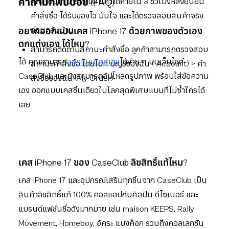
คำถามที่พบบ่อย (FAQ)
คุณ โดยสามารถรับสินค้าได้ภายใน 3 ชั่วโมงหลังยืนยัน
คำสั่งซื้อ ได้รับของไว มั่นใจ และได้ตรวจสอบสินค้าจริง
ก่อนกลับบ้าน
อยากออกแบบเคส iPhone 17 ด้วยภาพของตัวเอง
ตกแต่งเอง ได้ไหม?
สามารถติดตามสถานะคำสั่งซื้อ ลูกค้าสามารถตรวจสอบ
ได้ คุณสามารถ
ออกแบบเคสเอง
ได้ง่าย ๆ บนเว็บไซต์
สถานะคำสั่งซื้อ โดยไปที่ บัญชีของฉัน ( Account) > คำ
CaseClub และยังสามารถอัปโหลดรูปภาพ พร้อมใส่ข้อความ
สั่งซื้อของฉัน (My Order)
เอง ออกแบบเคสชิ้นเดียวในโลกสุดพิเศษแบบที่ไม่ซ้ำใครได้
เลย
เคส iPhone 17 ของ CaseClub ลิขสิทธิ์แท้ไหม?
เคส iPhone 17 และอุปกรณ์เสริมทุกชิ้นจาก CaseClub เป็น
สินค้าลิขสิทธิ์แท้ 100% คอลแลปกับศิลปิน ดีไซเนอร์ และ
แบรนด์แฟชั่นชื่อดังมากมาย เช่น maison KEEPS, Rally
Movement, Homeboy, อัคระ แบงค็อก รวมถึงคอลเลกชัน