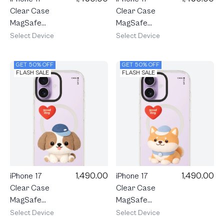
Clear Case
Clear Case
MagSafe
MagSafe
Shield Join
Shield Join
Select Device
Select Device
The Club
The Club
Heartful
Heartful
GET 50% OFF
GET 50% OFF
Tuxedo Cat
Tabby Cat
FLASH SALE
FLASH SALE
1,490.00
1,490.00
iPhone 17
iPhone 17
Clear Case
Clear Case
MagSafe
MagSafe
Shield Join
Shield Join
Select Device
Select Device
The Club
The Club