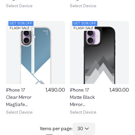
Shield
Mono
Select Device
Select Device
Metallic
Houndstooth
Ribbon
GET 50% OFF
GET 50% OFF
FLASH SALE
FLASH SALE
1,490.00
1,490.00
iPhone 17
iPhone 17
Clear Mirror
Matte Black
MagSafe
Mirror
Minimal
MagSafe
Select Device
Select Device
Blocks
Midnight
Peak
Items per page:
30