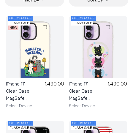
GET 50% OFF
GET 50% OFF
FLASH SALE
FLASH SALE
NEW
1,490.00
1,490.00
iPhone 17
iPhone 17
Clear Case
Clear Case
MagSafe
MagSafe
Shield
Shield
Select Device
Select Device
Monster &
HTTYD
Friends Sofa
Toothless
GET 50% OFF
GET 50% OFF
Club
Trio
FLASH SALE
FLASH SALE