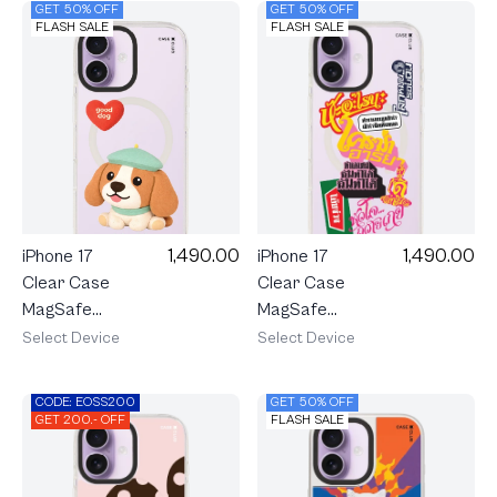
GET 50% OFF
GET 50% OFF
Cavalier
Calico Cat
FLASH SALE
FLASH SALE
1,490.00
1,490.00
iPhone 17
iPhone 17
Clear Case
Clear Case
MagSafe
MagSafe
Shield Join
Shield
Select Device
Select Device
The Club
AKKARA
Heartful
Watch Me
CODE: EOSS200
GET 50% OFF
Beagle
GET 200.- OFF
FLASH SALE