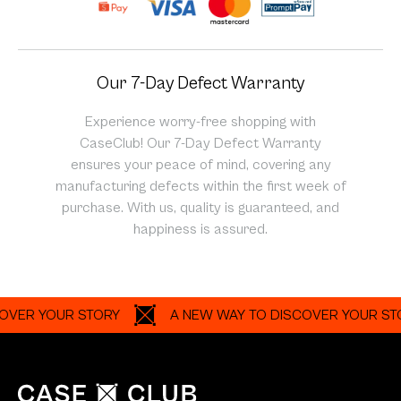
Our 7-Day Defect Warranty
Experience worry-free shopping with
CaseClub! Our 7-Day Defect Warranty
ensures your peace of mind, covering any
manufacturing defects within the first week of
purchase. With us, quality is guaranteed, and
happiness is assured.
UR STORY
A NEW WAY TO DISCOVER YOUR STORY