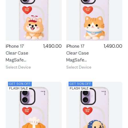
1,490.00
1,490.00
iPhone 17
iPhone 17
Clear Case
Clear Case
MagSafe
MagSafe
Shield Join
Shield Join
Select Device
Select Device
The Club
The Club
Heartful
Heartful
GET 50% OFF
GET 50% OFF
Pomeranian
Orange Cat
FLASH SALE
FLASH SALE