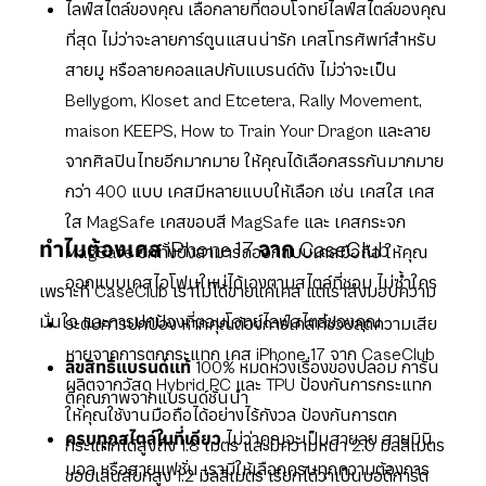
ไลฟ์สไตล์ของคุณ เลือกลายที่ตอบโจทย์ไลฟ์สไตล์ของคุณ
ที่สุด ไม่ว่าจะลายการ์ตูนแสนน่ารัก เคสโทรศัพท์สำหรับ
สายมู หรือลายคอลแลปกับแบรนด์ดัง ไม่ว่าจะเป็น
Bellygom, Kloset and Etcetera, Rally Movement,
maison KEEPS, How to Train Your Dragon และลาย
จากศิลปินไทยอีกมากมาย ให้คุณได้เลือกสรรกันมากมาย
กว่า 400 แบบ เคสมีหลายแบบให้เลือก เช่น เคสใส เคส
ใส MagSafe เคสขอบสี MagSafe และ เคสกระจก
ทำไมต้องเคส iPhone 17 จาก CaseClub
MagSafe อีกทั้งยังสามารถออกแบบเคสมือถือ ให้คุณ
ออกแบบเคสไอโฟนใหม่ได้เองตามสไตล์ที่ชอบ ไม่ซ้ำใคร
เพราะที่ CaseClub เราไม่ได้ขายแค่เคส แต่เราส่งมอบความ
มั่นใจ และการปกป้องที่ตอบโจทย์ไลฟ์สไตล์ของคุณ
ระดับการปกป้อง หากคุณต้องการเคสที่ช่วยลดความเสีย
หายจากการตกกระแทก เคส iPhone 17 จาก CaseClub
ลิขสิทธิ์แบรนด์แท้ 100%
หมดห่วงเรื่องของปลอม การัน
ผลิตจากวัสดุ Hybrid PC และ TPU ป้องกันการกระแทก
ตีคุณภาพจากแบรนด์ชั้นนำ
ให้คุณใช้งานมือถือได้อย่างไร้กังวล ป้องกันการตก
ครบทุกสไตล์ในที่เดียว
ไม่ว่าคุณจะเป็นสายลุย สายมินิ
กระแทกได้สูงถึง 1.8 เมตร และมีความหนา 2.0 มิลลิเมตร
มอล หรือสายแฟชั่น เรามีให้เลือกครบทุกความต้องการ
ขอบเลนส์ยกสูง 1.2 มิลลิเมตร เรียกได้ว่าเป็นบอดี้การ์ด