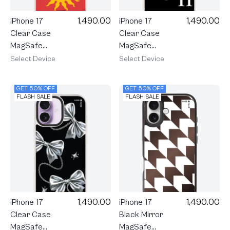
1,490.00
1,490.00
iPhone 17
iPhone 17
Clear Case
Clear Case
MagSafe
MagSafe
Shield
Shield
Select Device
Select Device
LuckyDose
maison
The Sun
KEEPS The
GET 50% OFF
GET 50% OFF
Imbalance
FLASH SALE
FLASH SALE
1,490.00
1,490.00
iPhone 17
iPhone 17
Clear Case
Black Mirror
MagSafe
MagSafe