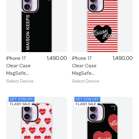
1,490.00
1,490.00
iPhone 17
iPhone 17
Clear Case
Clear Case
MagSafe
MagSafe
Shield
Shield
Select Device
Select Device
maison
maison
KEEPS Mark
KEEPS
GET 50% OFF
GET 50% OFF
Logo
Adore
FLASH SALE
FLASH SALE
Stripe