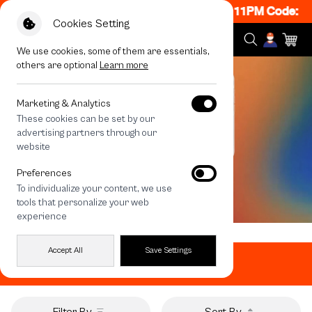
N! Get 50% off When Shop 1 Item, 8PM - 11PM Code: CC
Cookies Setting
We use cookies, some of them are essentials,
others are optional
Learn more
Marketing & Analytics
These cookies can be set by our
advertising partners through our
website
Preferences
To individualize your content, we use
tools that personalize your web
experience
Home
All Products
iPhone 17
Accept All
Save Settings
iPhone 17
Filter By
Sort By