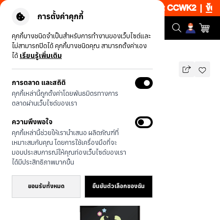
50% เพียงช้อป 1 ชิ้น เริ่มคืนนี้ 20.00-23.00 โค้ด: CCWK2
|
ข้อกำหน
การตั้งค่าคุกกี้
คุกกี้บางชนิดจำเป็นสำหรับการทำงานของเว็บไซต์และ
ไม่สามารถปิดได้ คุกกี้บางชนิดคุณ สามารถตั้งค่าเอง
รุ่นทั้งหมด
HTTYD เขี้ยวกุดเรียงสาม
ได้
เรียนรู้เพิ่มเติม
รองรับ MAGSAFE
การตลาด และสถิติ
HTTYD เขี้ยวกุดเรียงสาม
คุกกี้เหล่านี้ถูกตั้งค่าโดยพันธมิตรทางการ
1,490
บาท
ตลาดผ่านเว็บไซต์ของเรา
🔥 ลด 200.- ขั้นต่ำ 1,000.- โค้ด:
ความพึงพอใจ
EOSS200
คุกกี้เหล่านี้ช่วยให้เรานำเสนอ ผลิตภัณฑ์ที่
เหมาะสมกับคุณ โดยการใช้เครื่องมือที่จะ
มอบประสบการณ์ให้คุณท่องเว็บไซต์ของเรา
ได้มีประสิทธิภาพมากขึ้น
ยอมรับทั้งหมด
ยืนยันตัวเลือกของฉัน