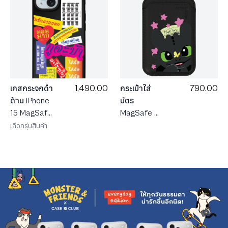
790.00
1,490.00
กระเป๋าใส่
เคสกระจกดำ
บัตร
ด้าน iPhone
MagSafe ดำ
15 MagSafe
HTTYD เบบี้
อัคระ จะบ้า
เลือกรุ่นสินค้า
เขี้ยวกุด