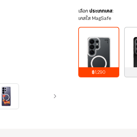
เลือก
ประเภทเคส:
เคสใส MagSafe
฿1,290
1,290
บาท