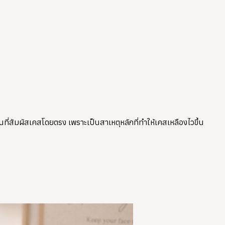
่สัมผัสเคสโดยตรง เพราะเป็นสาเหตุหลักที่ทำให้เคสเหลืองไวขึ้น