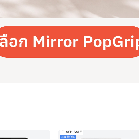
FLASH SALE
ลด 50%