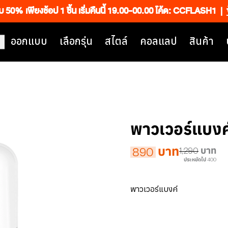
็บ 50% เพียงช้อป 1 ชิ้น เริ่มคืนนี้ 19.00-00.00 โค้ด: CCFLASH1
|
ออกแบบ
เลือกรุ่น
สไตล์
คอลแลป
สินค้า
พาวเวอร์แบงค
บาท
890
1,290
บาท
ประหยัดไป 400
พาวเวอร์แบงค์