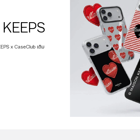
เคส AirPods
กระเป๋าใส่บัตร Ma