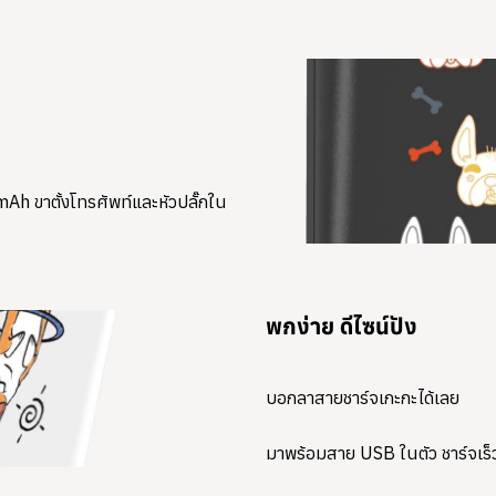
Ah ขาตั้งโทรศัพท์และหัวปลั๊กใน
พกง่าย ดีไซน์ปัง
บอกลาสายชาร์จเกะกะได้เลย
มาพร้อมสาย USB ในตัว ชาร์จเร