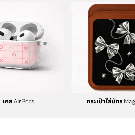
ก
ช้อปได้แบบไร้กังวลกับ Cas
การผลิตทั้งหมด ภายในสัปดา
สิ
A NEW WAY TO DISCOVER YOUR STORY
A NEW W
ช้อป
รุ่น
สไตล์
คอลแลป