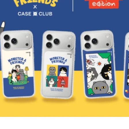
ใหม่ล่าสุดจาก maiso
แฟชั่นและฟังก์ชันกลับมาอีกครั้ง กับคอลเลกชันใหม่จาก maison 
ลุคให้โดดเด่นในทุกวัน ด้วยดีไซน์หัวใจซิกเนเจอร์สุดไอคอนิก
ช้อปเลย!