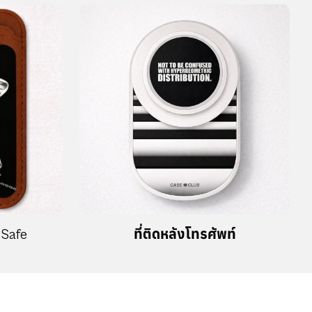
ารรับประกัน 7 วัน ของเรา
eClub! การรับประกัน 7 วัน ของเราครอบคลุมตำหนิที่เกิดจาก
ห์แรกของคำสั่งซื้อ CaseClub พร้อมมอบความสุขให้คุณด้วย
นค้าคุณภาพและการบริการของเรา
AY TO DISCOVER YOUR STORY
A NEW WAY TO DISCOV
เกี่ยวกับเรา
ความช่วยเหลือ
เกี่ยวกับ CaseClub
FAQs
สาขาใกล้คุณ
คำสั่งซื้อของฉัน
ติดต่อเรา