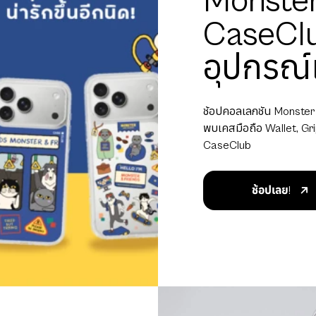
n KEEPS
KEEPS x CaseClub เติม