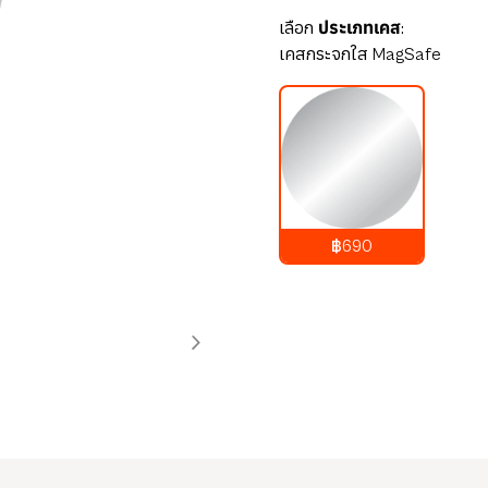
เลือก
ประเภทเคส:
เคสกระจกใส MagSafe
฿690
690
บาท