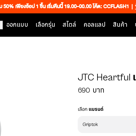
็บ 50% เพียงช้อป 1 ชิ้น เริ่มคืนนี้ 19.00-00.00 โค้ด: CCFLASH1
|
ออกแบบ
เลือกรุ่น
สไตล์
คอลแลป
สินค้า
JTC Heartful
690
บาท
เลือก
แบรนด์
Griptok