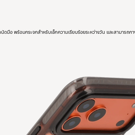
นัดมือ พร้อมกระจกสำหรับเช็กความเรียบร้อยระหว่างวัน และสามารถกางเป็