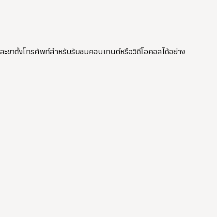
และขาตั้งโทรศัพท์สำหรับรับชมคอนเทนต์หรือวิดีโอคอลได้อย่าง