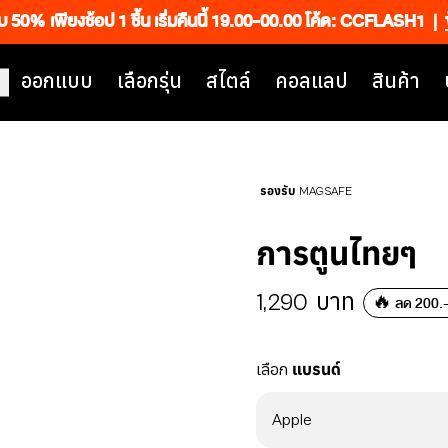
็บ 50% เพียงช้อป 1 ชิ้น เริ่มคืนนี้ 19.00-00.00 โค้ด: CCFLASH1
|
ออกแบบ
เลือกรุ่น
สไตล์
คอลแลป
สินค้า
รองรับ MAGSAFE
การตูนไทยๆ
1,290
บาท
🔥 ลด 200.- 
เลือก
แบรนด์
Apple