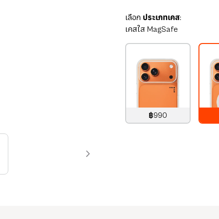
เลือก
ประเภทเคส:
เคสใส MagSafe
฿990
990
บาท