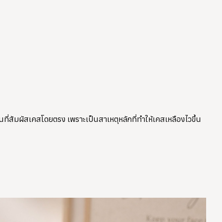
่สัมผัสเคสโดยตรง เพราะเป็นสาเหตุหลักที่ทำให้เคสเหลืองไวขึ้น