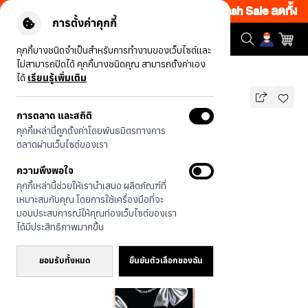
-23.00 โค้ด: CCWK2
|
ข้อกำหนดและเงื่อนไข
Flash Sale ลดทั้งเว็บ 
การตั้งค่าคุกกี้
คุกกี้บางชนิดจำเป็นสำหรับการทำงานของเว็บไซต์และ
ไม่สามารถปิดได้ คุกกี้บางชนิดคุณ สามารถตั้งค่าเอง
รุ่นทั้งหมด
โบว์ริบบิ้นเมทัลลิก
ได้
เรียนรู้เพิ่มเติม
รองรับ MAGSAFE
การตลาด และสถิติ
โบว์ริบบิ้นเมทัลลิก
คุกกี้เหล่านี้ถูกตั้งค่าโดยพันธมิตรทางการ
1,490
บาท
ตลาดผ่านเว็บไซต์ของเรา
🔥 ลด 200.- ขั้นต่ำ 1,000.- โค้ด:
ความพึงพอใจ
EOSS200
คุกกี้เหล่านี้ช่วยให้เรานำเสนอ ผลิตภัณฑ์ที่
เหมาะสมกับคุณ โดยการใช้เครื่องมือที่จะ
มอบประสบการณ์ให้คุณท่องเว็บไซต์ของเรา
ได้มีประสิทธิภาพมากขึ้น
ยอมรับทั้งหมด
ยืนยันตัวเลือกของฉัน