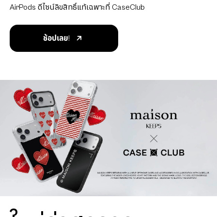
AirPods ดีไซน์ลิขสิทธิ์แท้เฉพาะที่ CaseClub
ช้อปเลย!