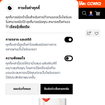
เว็บ 50% เพียงช้อป 1 ชิ้น เริ่มคืนนี้ 20.00-23.00 โค้ด: CCWK2
|
ข้
การตั้งค่าคุกกี้
คุกกี้บางชนิดจำเป็นสำหรับการทำงานของเว็บไซต์และ
ไม่สามารถปิดได้ คุกกี้บางชนิดคุณ สามารถตั้งค่าเอง
รุ่นทั้งหมด
JTC Heartful โกลเด้นลาบราดอร์
ได้
เรียนรู้เพิ่มเติม
รองรับ MAGSAFE
การตลาด และสถิติ
JTC Heartful โกลเด้นลาบราดอร์
คุกกี้เหล่านี้ถูกตั้งค่าโดยพันธมิตรทางการ
1,490
บาท
ตลาดผ่านเว็บไซต์ของเรา
🔥 ลด 200.- ขั้นต่ำ 1,000.- โค้ด:
ความพึงพอใจ
EOSS200
คุกกี้เหล่านี้ช่วยให้เรานำเสนอ ผลิตภัณฑ์ที่
เหมาะสมกับคุณ โดยการใช้เครื่องมือที่จะ
มอบประสบการณ์ให้คุณท่องเว็บไซต์ของเรา
ได้มีประสิทธิภาพมากขึ้น
ยอมรับทั้งหมด
ยืนยันตัวเลือกของฉัน