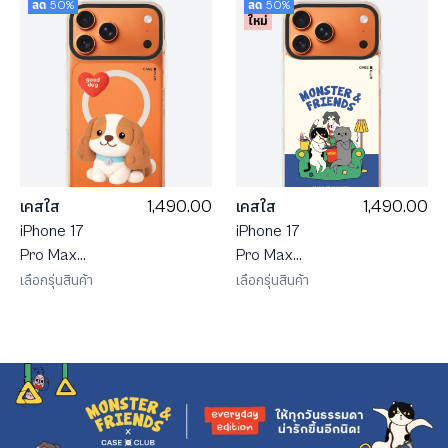
ลด 50%
ลด 50%
ใหม่
1,490.00
1,490.00
เคสใส
เคสใส
iPhone 17
iPhone 17
Pro Max
Pro Max
MagSafe
MagSafe
เลือกรุ่นสินค้า
เลือกรุ่นสินค้า
Shield JTC
Shield
คาวาเลียร์
Monster &
Friends
โซฟาคลับ