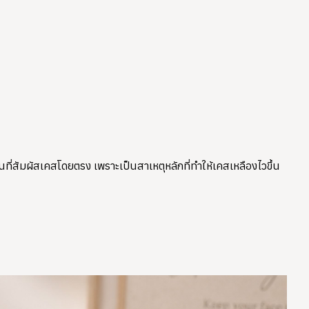
่สัมผัสเคสโดยตรง เพราะเป็นสาเหตุหลักที่ทำให้เคสเหลืองไวขึ้น