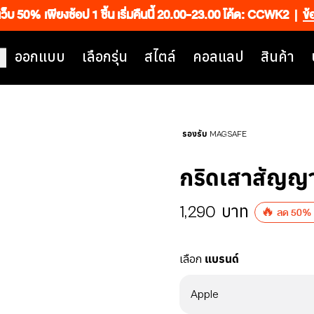
เว็บ 50% เพียงช้อป 1 ชิ้น เริ่มคืนนี้ 20.00-23.00 โค้ด: CCWK2
|
ข้
ออกแบบ
เลือกรุ่น
สไตล์
คอลแลป
สินค้า
รองรับ MAGSAFE
กริดเสาสัญ
1,290
บาท
🔥 ลด 50% เม
เลือก
แบรนด์
Apple