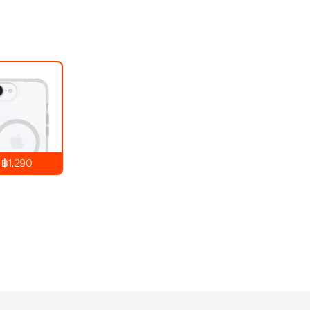
฿1,290
1,290
บาท