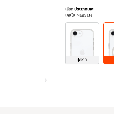
เลือก
ประเภทเคส:
เคสใส MagSafe
฿990
990
บาท