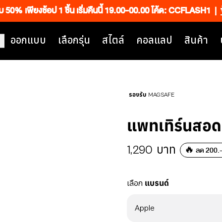
็บ 50% เพียงช้อป 1 ชิ้น เริ่มคืนนี้ 19.00-00.00 โค้ด: CCFLASH1
|
ออกแบบ
เลือกรุ่น
สไตล์
คอลแลป
สินค้า
รองรับ MAGSAFE
แพทเทิร์นสอ
1,290
บาท
🔥 ลด 200.- 
เลือก
แบรนด์
Apple