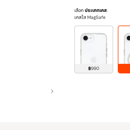
เลือก
ประเภทเคส:
เคสใส MagSafe
฿990
990
บาท