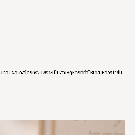
่สัมผัสเคสโดยตรง เพราะเป็นสาเหตุหลักที่ทำให้เคสเหลืองไวขึ้น