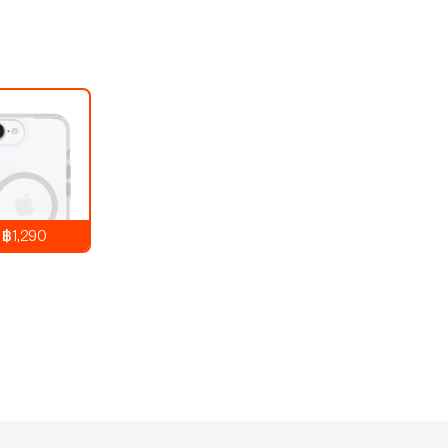
฿1,290
1,290
บาท