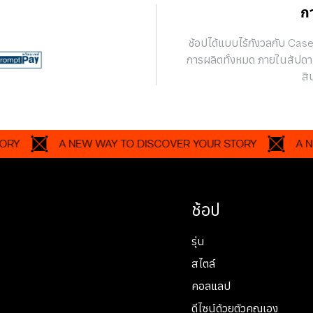
ก
ช้อปได้แบบไร้กังวลกับ Cas
การผลิตทั้งหมด ภายในสัปดา
สิ
A NEW WAY TO DISCOVER YOUR STORY
A NEW WA
ช้อป
รุ่น
สไตล์
คอลแลป
ดีไซน์ด้วยตัวคุณเอง