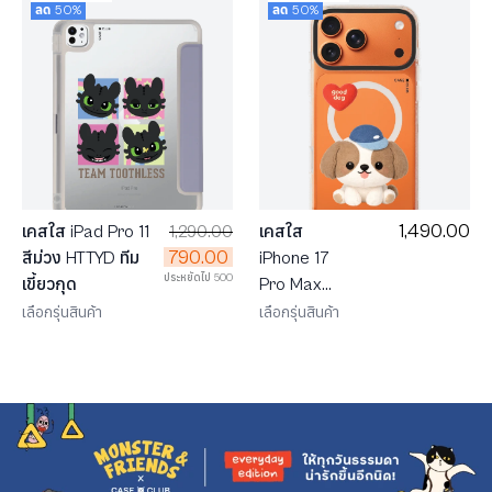
ลด 50%
ลด 50%
1,490.00
เคสใส iPad Pro 11
1,290.00
เคสใส
790.00
สีม่วง HTTYD ทีม
iPhone 17
ประหยัดไป 500
เขี้ยวกุด
Pro Max
MagSafe
เลือกรุ่นสินค้า
เลือกรุ่นสินค้า
Shield JTC
Heartful ชิสุ