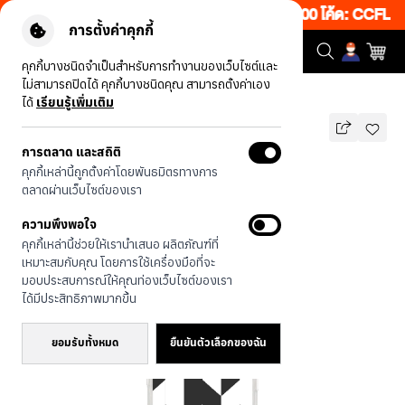
้งเว็บ 50% เพียงช้อป 1 ชิ้น เริ่มคืนนี้ 19.00-00.00 โค้ด: CCFLAS
การตั้งค่าคุกกี้
คุกกี้บางชนิดจำเป็นสำหรับการทำงานของเว็บไซต์และ
ไม่สามารถปิดได้ คุกกี้บางชนิดคุณ สามารถตั้งค่าเอง
รุ่นทั้งหมด
ตารางแฉก
ได้
เรียนรู้เพิ่มเติม
รองรับ MAGSAFE
การตลาด และสถิติ
ตารางแฉก
คุกกี้เหล่านี้ถูกตั้งค่าโดยพันธมิตรทางการ
1,290
บาท
ตลาดผ่านเว็บไซต์ของเรา
🔥 ลด 200.- ขั้นต่ำ 1,000.- โค้ด:
ความพึงพอใจ
EOSS200
คุกกี้เหล่านี้ช่วยให้เรานำเสนอ ผลิตภัณฑ์ที่
เหมาะสมกับคุณ โดยการใช้เครื่องมือที่จะ
มอบประสบการณ์ให้คุณท่องเว็บไซต์ของเรา
ได้มีประสิทธิภาพมากขึ้น
ยอมรับทั้งหมด
ยืนยันตัวเลือกของฉัน