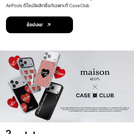
AirPods ดีไซน์ลิขสิทธิ์แท้เฉพาะที่ CaseClub
ช้อปเลย!