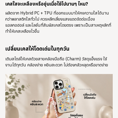
เคสใสจะเหลืองหรือขุ่นเมื่อใช้ไปนานๆ ไหม?
ผลิตจาก Hybrid PC + TPU ที่ออกแบบมาให้คงความใสได้นาน
กว่าพลาสติกใสทั่วไป ควรหลีกเลี่ยงแสงแดดจัดต่อเนื่อง
แอลกอฮอล์ และโลชั่นที่สัมผัสเคสโดยตรง เพราะเป็นสาเหตุหลักที่
ทำให้เคสเหลืองไวขึ้น
เปลี่ยนเคสให้โดดเด่นในทุกวัน
เติมสไตล์ให้เคสด้วยสายคล้องมือถือ (Charm) วัสดุแข็งแรง ใช้
งานได้ทุกวัน คล้องง่าย หยิบสะดวก ไม่ต้องกลัวหลุดหรือขาดง่าย