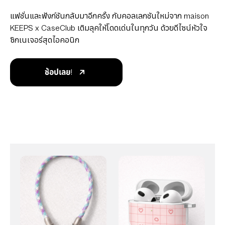
แฟชั่นและฟังก์ชันกลับมาอีกครั้ง กับคอลเลกชันใหม่จาก maison
KEEPS x CaseClub เติมลุคให้โดดเด่นในทุกวัน ด้วยดีไซน์หัวใจ
ซิกเนเจอร์สุดไอคอนิก
ช้อปเลย!