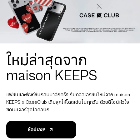
แฟชั่นและฟังก์ชันกลับมาอีกครั้ง กับคอลเลกชันใหม่จาก maison
KEEPS x CaseClub เติมลุคให้โดดเด่นในทุกวัน ด้วยดีไซน์หัวใจ
ซิกเนเจอร์สุดไอคอนิก
ช้อปเลย!