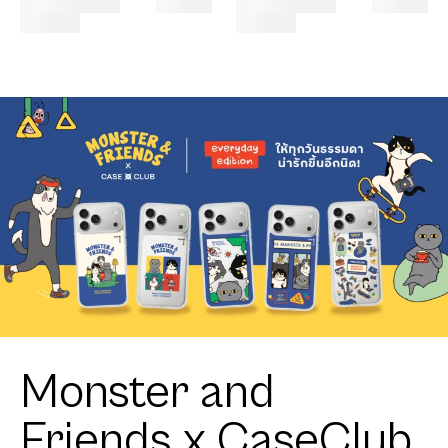
Monster and
Friends x CaseClub
เคสมือถือและอุปกรณ์
เสริม
ช้อปคอลเลกชัน Monster and Friends x CaseClub แบรนด์
กาแฟชื่อดังของไทย พบเคสมือถือ Wallet, GripTok และเคส
AirPods ดีไซน์ลิขสิทธิ์แท้เฉพาะที่ CaseClub
ช้อปเลย!