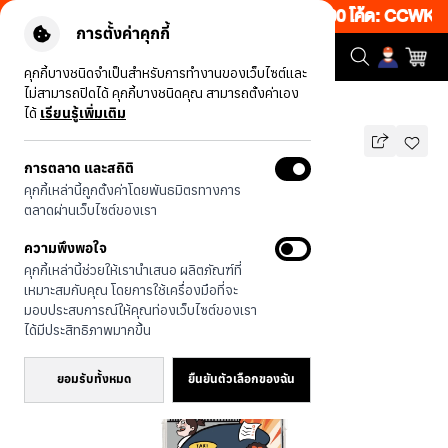
งเว็บ 50% เพียงช้อป 1 ชิ้น เริ่มคืนนี้ 20.00-23.00 โค้ด: CCWK2
|
การตั้งค่าคุกกี้
คุกกี้บางชนิดจำเป็นสำหรับการทำงานของเว็บไซต์และ
ไม่สามารถปิดได้ คุกกี้บางชนิดคุณ สามารถตั้งค่าเอง
รุ่นทั้งหมด
ตุ๊กๆ ไทยแลนด์
ได้
เรียนรู้เพิ่มเติม
การตลาด และสถิติ
ตุ๊กๆ ไทยแลนด์
คุกกี้เหล่านี้ถูกตั้งค่าโดยพันธมิตรทางการ
990
บาท
ตลาดผ่านเว็บไซต์ของเรา
🔥 ลด 200.- ขั้นต่ำ 1,000.- โค้ด:
ความพึงพอใจ
EOSS200
คุกกี้เหล่านี้ช่วยให้เรานำเสนอ ผลิตภัณฑ์ที่
เหมาะสมกับคุณ โดยการใช้เครื่องมือที่จะ
มอบประสบการณ์ให้คุณท่องเว็บไซต์ของเรา
ได้มีประสิทธิภาพมากขึ้น
ยอมรับทั้งหมด
ยืนยันตัวเลือกของฉัน