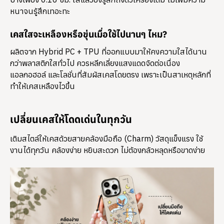
หนาจนรู้สึกเทอะทะ
เคสใสจะเหลืองหรือขุ่นเมื่อใช้ไปนานๆ ไหม?
ผลิตจาก Hybrid PC + TPU ที่ออกแบบมาให้คงความใสได้นาน
กว่าพลาสติกใสทั่วไป ควรหลีกเลี่ยงแสงแดดจัดต่อเนื่อง
แอลกอฮอล์ และโลชั่นที่สัมผัสเคสโดยตรง เพราะเป็นสาเหตุหลักที่
ทำให้เคสเหลืองไวขึ้น
เปลี่ยนเคสให้โดดเด่นในทุกวัน
เติมสไตล์ให้เคสด้วยสายคล้องมือถือ (Charm) วัสดุแข็งแรง ใช้
งานได้ทุกวัน คล้องง่าย หยิบสะดวก ไม่ต้องกลัวหลุดหรือขาดง่าย