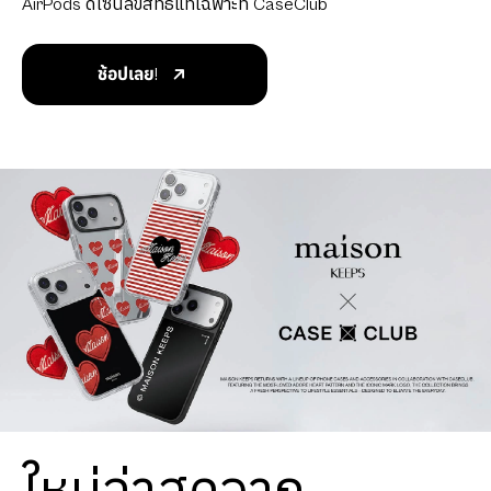
AirPods ดีไซน์ลิขสิทธิ์แท้เฉพาะที่ CaseClub
ช้อปเลย!