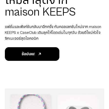
ใหม่ล่าสุดจาก
maison KEEPS
แฟชั่นและฟังก์ชันกลับมาอีกครั้ง กับคอลเลกชันใหม่จาก maison
KEEPS x CaseClub เติมลุคให้โดดเด่นในทุกวัน ด้วยดีไซน์หัวใจ
ซิกเนเจอร์สุดไอคอนิก
ช้อปเลย!