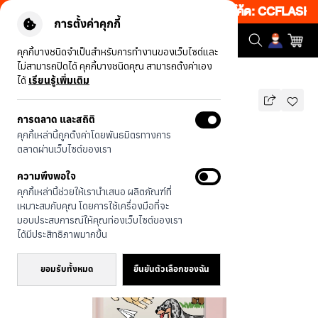
ว็บ 50% เพียงช้อป 1 ชิ้น เริ่มคืนนี้ 19.00-00.00 โค้ด: CCFLASH1
|
การตั้งค่าคุกกี้
คุกกี้บางชนิดจำเป็นสำหรับการทำงานของเว็บไซต์และ
ไม่สามารถปิดได้ คุกกี้บางชนิดคุณ สามารถตั้งค่าเอง
รุ่นทั้งหมด
ดัชชุนด์ซ่าซนและผองเพื่อน
ได้
เรียนรู้เพิ่มเติม
การตลาด และสถิติ
ดัชชุนด์ซ่าซนและผองเพื่อน
คุกกี้เหล่านี้ถูกตั้งค่าโดยพันธมิตรทางการ
บาท
ตลาดผ่านเว็บไซต์ของเรา
790
1,290
บาท
ความพึงพอใจ
ประหยัดไป 500
คุกกี้เหล่านี้ช่วยให้เรานำเสนอ ผลิตภัณฑ์ที่
🔥 ลด 200.- ขั้นต่ำ 1,000.- โค้ด:
เหมาะสมกับคุณ โดยการใช้เครื่องมือที่จะ
EOSS200
มอบประสบการณ์ให้คุณท่องเว็บไซต์ของเรา
ได้มีประสิทธิภาพมากขึ้น
ยอมรับทั้งหมด
ยืนยันตัวเลือกของฉัน