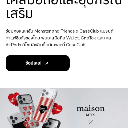
เคสมือถือและอุปกรณ์
เสริม
ช้อปคอลเลกชัน Monster and Friends x CaseClub แบรนด์
กาแฟชื่อดังของไทย พบเคสมือถือ Wallet, GripTok และเคส
AirPods ดีไซน์ลิขสิทธิ์แท้เฉพาะที่ CaseClub
ช้อปเลย!