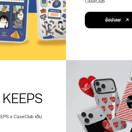
CaseClub
ช้อปเลย!
n KEEPS
KEEPS x CaseClub เติม