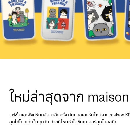
ใหม่ล่าสุดจาก maiso
แฟชั่นและฟังก์ชันกลับมาอีกครั้ง กับคอลเลกชันใหม่จาก maison 
ลุคให้โดดเด่นในทุกวัน ด้วยดีไซน์หัวใจซิกเนเจอร์สุดไอคอนิก