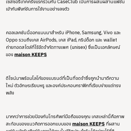
เซสซอรีเทคครั้งแรกร่วมกับ CaseClub เป็นการผสมผสานแฟชัน
เข้ากับฟังก์ชันการใช้งานอย่างลงตัว
คอลเลคชันนี้ออกแบบมาสำหรับ iPhone, Samsung, Vivo และ
Oppo รวมถึงเคส AirPods, เคส iPad, กริปต็อก และ wallet
ถ่ายทอดสไตล์ที่ไร้ขีดจำกัดทางเพศ (unisex) ซึ่งเป็นเอกลักษณ์
ของ
maison KEEPS
​ดีไซน์มาพร้อมโลโก้ของแบรนด์ที่เป็นที่จดจำซึ่งถูกนำมาตีความ
ใหม่ ตัวอักษรเรียบหรู และองค์ประกอบกราฟิกที่เรียบง่ายแต่ทรง
พลัง​
มากกว่าการช่วยป้องกันโทรศัพท์มือถือของคุณ เคสเหล่านี้คือภาพ
สะท้อนของแนวคิดการออกแบบของ
maison KEEPS
ที่ผสาน
แฟชันเข้ากับฟังก์ชันการใช้งานในชีวิตประจำวันได้อย่างไร้ที่ติ​