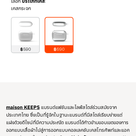
เลือก
ประเภทเคส:
เคสกระจก
฿590
฿690
790
บาท
890
บาท
​maison KEEPS
แบรนด์แฟชันและไลฟ์สไตล์ร่วมสมัยจาก
ประเทศไทย ซึ่งเป็นที่รู้จักในฐานะแบรนด์ที่มีสไตล์เรียบง่ายแต่
แฝงด้วยดีไซน์ที่มีความประณีต แบรนด์ได้ก้าวข้ามขอบเขตของการ
ออกแบบเสื้อผ้าไปสู่การออกแบบคอลเลคชันเคสโทรศัพท์และแอค