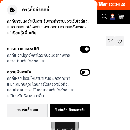
เว็บ 50% เพียงช้อป 1 ชิ้น เริ่มคืนนี้ 19.00-00.00 โค้ด: CCFLASH1
การตั้งค่าคุกกี้
คุกกี้บางชนิดจำเป็นสำหรับการทำงานของเว็บไซต์และ
ไม่สามารถปิดได้ คุกกี้บางชนิดคุณ สามารถตั้งค่าเอง
รุ่นทั้งหมด
maison KEEPS The Fundamental
ได้
เรียนรู้เพิ่มเติม
การตลาด และสถิติ
maison KEEPS The Fundamental
คุกกี้เหล่านี้ถูกตั้งค่าโดยพันธมิตรทางการ
บาท
ตลาดผ่านเว็บไซต์ของเรา
690
890
บาท
ความพึงพอใจ
ประหยัดไป 200
คุกกี้เหล่านี้ช่วยให้เรานำเสนอ ผลิตภัณฑ์ที่
🔥 ลด 200.- ขั้นต่ำ 1,000.- โค้ด:
เหมาะสมกับคุณ โดยการใช้เครื่องมือที่จะ
EOSS200
มอบประสบการณ์ให้คุณท่องเว็บไซต์ของเรา
ได้มีประสิทธิภาพมากขึ้น
ยอมรับทั้งหมด
ยืนยันตัวเลือกของฉัน