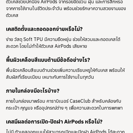
ตัวเคสช่วยปกป้อง AirPods จากรอยขีดข่วน ฝุ่น และการสึกหรอ
จากการใช้งานในชีวิตประจำวัน พร้อมช่วยรักษาความสวยงามของ
ตัวเคส
เคสติดตั้งและถอดออกง่ายหรือไม่?
ง่าย วัสดุ Soft TPU มีความยืดหยุ่น ช่วยให้สวมและถอดเคสได้
สะดวก โดยไม่ทำให้ตัวเคส AirPods เสียหาย
พื้นผิวเคลือบสีแบบด้านมีข้อดีอย่างไร?
พื้นผิวเคลือบสีแบบด้านช่วยเพิ่มความเรียบหรูให้กับเคส พร้อมให้
สัมผัสที่เรียบเนียน เหมาะกับการใช้งานในทุกวัน
ภายในกล่องมีอะไรบ้าง?
ภายในกล่องมาพร้อม
คาราบิเนอร์ CaseClub
สำหรับคล้องกับ
กระเป๋า กุญแจ หรืออุปกรณ์ต่าง ๆ เพื่อความสะดวกในการพกพา
เคสมีผลต่อการเปิด-ปิดฝา AirPods หรือไม่?
ไม่มี ตัวเคสออกแบบให้สามารถเปิดและปิดฝา AirPods ได้สะดวก