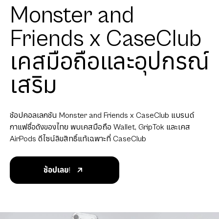
Monster and
Friends x CaseClub
เคสมือถือและอุปกรณ์
เสริม
ช้อปคอลเลกชัน Monster and Friends x CaseClub แบรนด์
กาแฟชื่อดังของไทย พบเคสมือถือ Wallet, GripTok และเคส
AirPods ดีไซน์ลิขสิทธิ์แท้เฉพาะที่ CaseClub
ช้อปเลย!