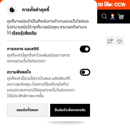
ั้งเว็บ 50% เพียงช้อป 1 ชิ้น เริ่มคืนนี้ 20.00-23.00 โค้ด: CCWK2
การตั้งค่าคุกกี้
คุกกี้บางชนิดจำเป็นสำหรับการทำงานของเว็บไซต์และ
ไม่สามารถปิดได้ คุกกี้บางชนิดคุณ สามารถตั้งค่าเอง
รุ่นทั้งหมด
JTC Heartful บีเกิ้ล
ได้
เรียนรู้เพิ่มเติม
การตลาด และสถิติ
JTC Heartful บีเกิ้ล
คุกกี้เหล่านี้ถูกตั้งค่าโดยพันธมิตรทางการ
บาท
ตลาดผ่านเว็บไซต์ของเรา
690
890
บาท
ความพึงพอใจ
ประหยัดไป 200
คุกกี้เหล่านี้ช่วยให้เรานำเสนอ ผลิตภัณฑ์ที่
🔥 ลด 200.- ขั้นต่ำ 1,000.- โค้ด:
เหมาะสมกับคุณ โดยการใช้เครื่องมือที่จะ
EOSS200
มอบประสบการณ์ให้คุณท่องเว็บไซต์ของเรา
ได้มีประสิทธิภาพมากขึ้น
ยอมรับทั้งหมด
ยืนยันตัวเลือกของฉัน