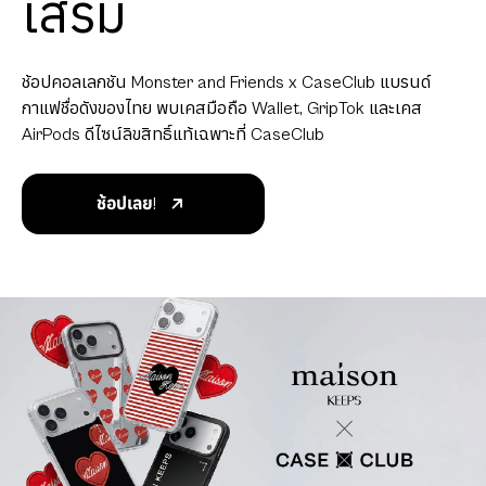
เสริม
ช้อปคอลเลกชัน Monster and Friends x CaseClub แบรนด์
กาแฟชื่อดังของไทย พบเคสมือถือ Wallet, GripTok และเคส
AirPods ดีไซน์ลิขสิทธิ์แท้เฉพาะที่ CaseClub
ช้อปเลย!