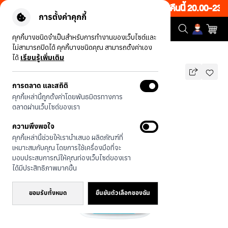
Flash Sale ลดทั้งเว็บ 50% เพียงช้อป 1 ชิ้น เริ่มคืนนี้ 20.00-23.
การตั้งค่าคุกกี้
คุกกี้บางชนิดจำเป็นสำหรับการทำงานของเว็บไซต์และ
ไม่สามารถปิดได้ คุกกี้บางชนิดคุณ สามารถตั้งค่าเอง
รุ่นทั้งหมด
Chonni Living Room
ได้
เรียนรู้เพิ่มเติม
การตลาด และสถิติ
Chonni Living Room
คุกกี้เหล่านี้ถูกตั้งค่าโดยพันธมิตรทางการ
บาท
ตลาดผ่านเว็บไซต์ของเรา
690
890
บาท
ความพึงพอใจ
ประหยัดไป 200
คุกกี้เหล่านี้ช่วยให้เรานำเสนอ ผลิตภัณฑ์ที่
🔥 ลด 200.- ขั้นต่ำ 1,000.- โค้ด:
เหมาะสมกับคุณ โดยการใช้เครื่องมือที่จะ
EOSS200
มอบประสบการณ์ให้คุณท่องเว็บไซต์ของเรา
ได้มีประสิทธิภาพมากขึ้น
ยอมรับทั้งหมด
ยืนยันตัวเลือกของฉัน