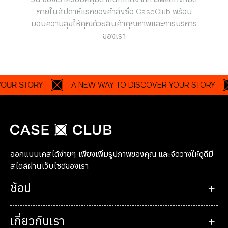
ช้อปได้แบบไร้กังวลกับ CaseClub! การรับประกัน 7
วัน ของเราครอบคลุมตำหนิที่เกิดจากการผลิตทั้งหมด
ภายในสัปดาห์แรกของคำสั่งซื้อ CaseClub พร้อม
มอบความสุขให้คุณด้วยสินค้าคุณภาพและการบริการ
ของเรา
STORY
A NEW WAY TO DISCOVER YOUR STORY
A
ออกแบบเคสได้ง่ายๆ เพียงเพิ่มรูปภาพของคุณ และจัดวางให้ดูดีมี
สไตล์ผ่านเว็บไซต์ของเรา
ช้อป