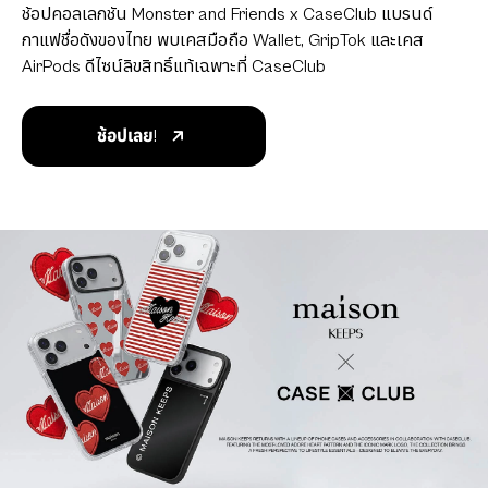
เสริม
ช้อปคอลเลกชัน Monster and Friends x CaseClub แบรนด์
กาแฟชื่อดังของไทย พบเคสมือถือ Wallet, GripTok และเคส
AirPods ดีไซน์ลิขสิทธิ์แท้เฉพาะที่ CaseClub
ช้อปเลย!