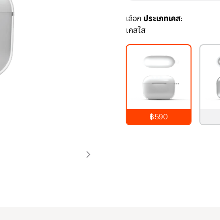
เลือก
ประเภทเคส:
เคสใส
฿590
790
บาท