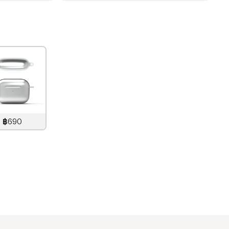
฿690
890
บาท