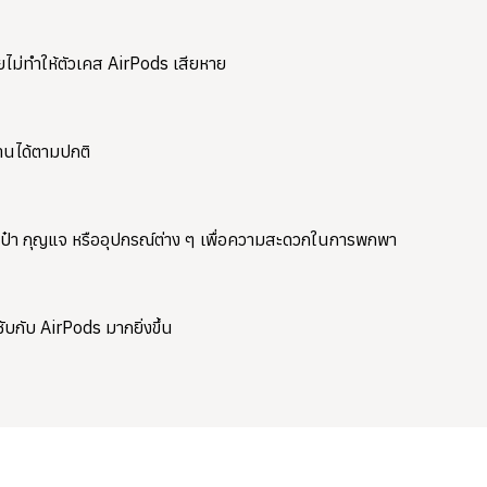
ยไม่ทำให้ตัวเคส AirPods เสียหาย
านได้ตามปกติ
ป๋า กุญแจ หรืออุปกรณ์ต่าง ๆ เพื่อความสะดวกในการพกพา
บกับ AirPods มากยิ่งขึ้น