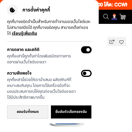
้งเว็บ 50% เพียงช้อป 1 ชิ้น เริ่มคืนนี้ 20.00-23.00 โค้ด: CCWK2
|
การตั้งค่าคุกกี้
คุกกี้บางชนิดจำเป็นสำหรับการทำงานของเว็บไซต์และ
ไม่สามารถปิดได้ คุกกี้บางชนิดคุณ สามารถตั้งค่าเอง
รุ่นทั้งหมด
JTC ซามอยด์
ได้
เรียนรู้เพิ่มเติม
การตลาด และสถิติ
JTC ซามอยด์
คุกกี้เหล่านี้ถูกตั้งค่าโดยพันธมิตรทางการ
บาท
ตลาดผ่านเว็บไซต์ของเรา
690
890
บาท
ความพึงพอใจ
ประหยัดไป 200
คุกกี้เหล่านี้ช่วยให้เรานำเสนอ ผลิตภัณฑ์ที่
🔥 ลด 200.- ขั้นต่ำ 1,000.- โค้ด:
เหมาะสมกับคุณ โดยการใช้เครื่องมือที่จะ
EOSS200
มอบประสบการณ์ให้คุณท่องเว็บไซต์ของเรา
ได้มีประสิทธิภาพมากขึ้น
ยอมรับทั้งหมด
ยืนยันตัวเลือกของฉัน