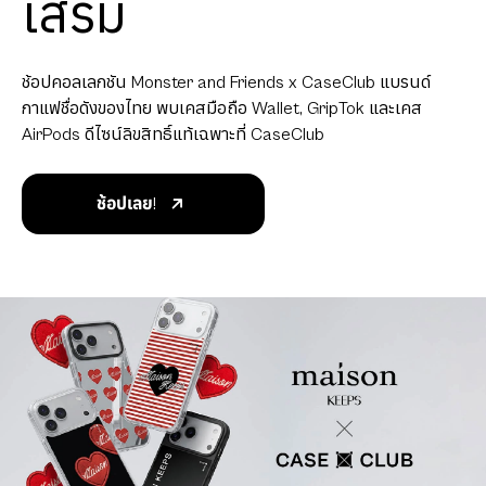
เสริม
ช้อปคอลเลกชัน Monster and Friends x CaseClub แบรนด์
กาแฟชื่อดังของไทย พบเคสมือถือ Wallet, GripTok และเคส
AirPods ดีไซน์ลิขสิทธิ์แท้เฉพาะที่ CaseClub
ช้อปเลย!