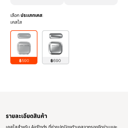
เลือก
ประเภทเคส:
เคสใส
฿590
฿690
790
บาท
890
บาท
รายละเอียดสินค้า
เคสใสสำหรับ AirPods ที่ช่วยปกป้องตัวเคสจากรอยขีดข่วนและ