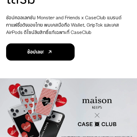
ช้อปคอลเลกชัน Monster and Friends x CaseClub แบรนด์
กาแฟชื่อดังของไทย พบเคสมือถือ Wallet, GripTok และเคส
AirPods ดีไซน์ลิขสิทธิ์แท้เฉพาะที่ CaseClub
ช้อปเลย!