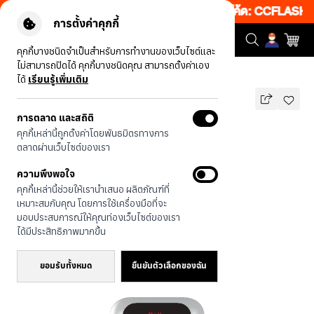
ว็บ 50% เพียงช้อป 1 ชิ้น เริ่มคืนนี้ 19.00-00.00 โค้ด: CCFLASH1
|
การตั้งค่าคุกกี้
คุกกี้บางชนิดจำเป็นสำหรับการทำงานของเว็บไซต์และ
ไม่สามารถปิดได้ คุกกี้บางชนิดคุณ สามารถตั้งค่าเอง
รุ่นทั้งหมด
Rally ลายเต่าทอง
ได้
เรียนรู้เพิ่มเติม
การตลาด และสถิติ
Rally ลายเต่าทอง
คุกกี้เหล่านี้ถูกตั้งค่าโดยพันธมิตรทางการ
บาท
ตลาดผ่านเว็บไซต์ของเรา
590
790
บาท
ความพึงพอใจ
ประหยัดไป 200
คุกกี้เหล่านี้ช่วยให้เรานำเสนอ ผลิตภัณฑ์ที่
🔥 ลด 50% เมื่อซื้อ 1 ชิ้น โค้ด:
เหมาะสมกับคุณ โดยการใช้เครื่องมือที่จะ
CCFLASH1
มอบประสบการณ์ให้คุณท่องเว็บไซต์ของเรา
🔥 ลด 200.- ขั้นต่ำ 1,000.- โค้ด:
ได้มีประสิทธิภาพมากขึ้น
EOSS200
ยอมรับทั้งหมด
ยืนยันตัวเลือกของฉัน