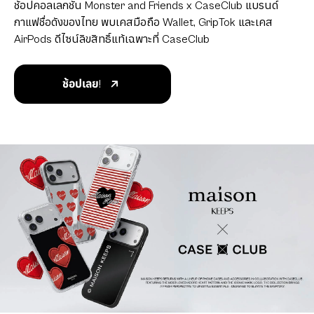
ช้อปคอลเลกชัน Monster and Friends x CaseClub แบรนด์
กาแฟชื่อดังของไทย พบเคสมือถือ Wallet, GripTok และเคส
AirPods ดีไซน์ลิขสิทธิ์แท้เฉพาะที่ CaseClub
ช้อปเลย!