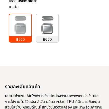
เลือก
ประเภทเคส:
เคสใส
฿590
฿690
790
บาท
890
บาท
รายละเอียดสินค้า
เคสใสสำหรับ AirPods ที่ช่วยปกป้องตัวเคสจากรอยขีดข่วนและ
การใช้งานในชีวิตประจำวัน ผลิตจากวัสดุ TPU ที่มีความยืดหยุ่น
สวมใส่ง่าย พร้อมดีไซน์ใสที่ช่วยโชว์ตัวเครื่อง และมาพร้อมคาราบิ