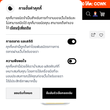
งเว็บ 50% เพียงช้อป 1 ชิ้น เริ่มคืนนี้ 20.00-23.00 โค้ด: CCWK2
|
การตั้งค่าคุกกี้
คุกกี้บางชนิดจำเป็นสำหรับการทำงานของเว็บไซต์และ
ไม่สามารถปิดได้ คุกกี้บางชนิดคุณ สามารถตั้งค่าเอง
รุ่นทั้งหมด
ลูกเต๋าหัวใจ
ได้
เรียนรู้เพิ่มเติม
การตลาด และสถิติ
ลูกเต๋าหัวใจ
คุกกี้เหล่านี้ถูกตั้งค่าโดยพันธมิตรทางการ
บาท
ตลาดผ่านเว็บไซต์ของเรา
590
790
บาท
ความพึงพอใจ
ประหยัดไป 200
คุกกี้เหล่านี้ช่วยให้เรานำเสนอ ผลิตภัณฑ์ที่
🔥 ลด 200.- ขั้นต่ำ 1,000.- โค้ด:
เหมาะสมกับคุณ โดยการใช้เครื่องมือที่จะ
EOSS200
มอบประสบการณ์ให้คุณท่องเว็บไซต์ของเรา
ได้มีประสิทธิภาพมากขึ้น
ยอมรับทั้งหมด
ยืนยันตัวเลือกของฉัน