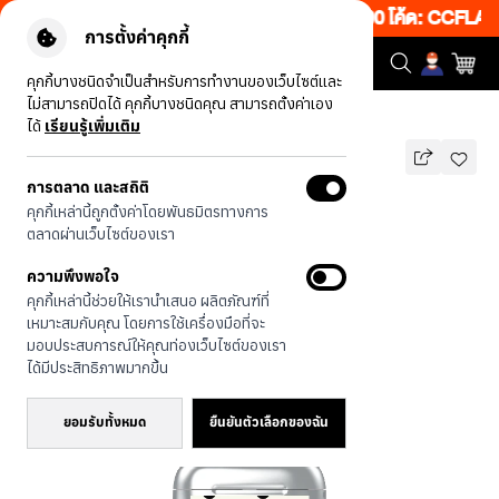
้งเว็บ 50% เพียงช้อป 1 ชิ้น เริ่มคืนนี้ 19.00-00.00 โค้ด: CCFLAS
การตั้งค่าคุกกี้
คุกกี้บางชนิดจำเป็นสำหรับการทำงานของเว็บไซต์และ
ไม่สามารถปิดได้ คุกกี้บางชนิดคุณ สามารถตั้งค่าเอง
รุ่นทั้งหมด
Rally ลายจุด RM
ได้
เรียนรู้เพิ่มเติม
การตลาด และสถิติ
Rally ลายจุด RM
คุกกี้เหล่านี้ถูกตั้งค่าโดยพันธมิตรทางการ
บาท
ตลาดผ่านเว็บไซต์ของเรา
690
890
บาท
ความพึงพอใจ
ประหยัดไป 200
คุกกี้เหล่านี้ช่วยให้เรานำเสนอ ผลิตภัณฑ์ที่
เหมาะสมกับคุณ โดยการใช้เครื่องมือที่จะ
มอบประสบการณ์ให้คุณท่องเว็บไซต์ของเรา
ได้มีประสิทธิภาพมากขึ้น
ยอมรับทั้งหมด
ยืนยันตัวเลือกของฉัน