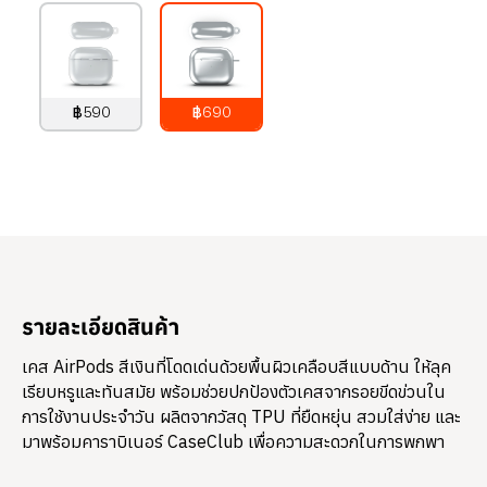
฿590
฿690
790
บาท
890
บาท
รายละเอียดสินค้า
เคส AirPods สีเงินที่โดดเด่นด้วยพื้นผิวเคลือบสีแบบด้าน ให้ลุค
เรียบหรูและทันสมัย พร้อมช่วยปกป้องตัวเคสจากรอยขีดข่วนใน
การใช้งานประจำวัน ผลิตจากวัสดุ TPU ที่ยืดหยุ่น สวมใส่ง่าย และ
มาพร้อมคาราบิเนอร์ CaseClub เพื่อความสะดวกในการพกพา