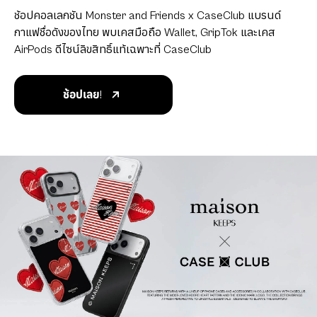
ช้อปคอลเลกชัน Monster and Friends x CaseClub แบรนด์
กาแฟชื่อดังของไทย พบเคสมือถือ Wallet, GripTok และเคส
AirPods ดีไซน์ลิขสิทธิ์แท้เฉพาะที่ CaseClub
ช้อปเลย!