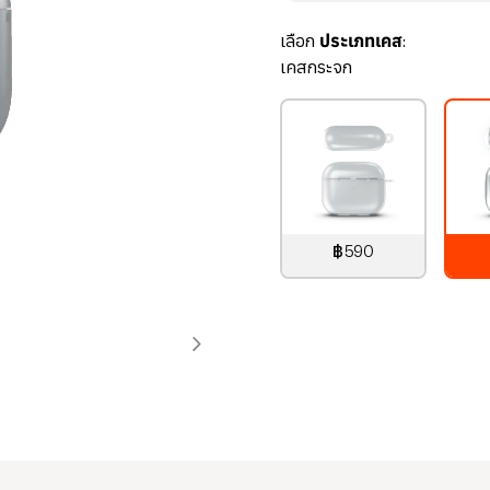
เลือก
ประเภทเคส:
เคสกระจก
฿590
790
บาท