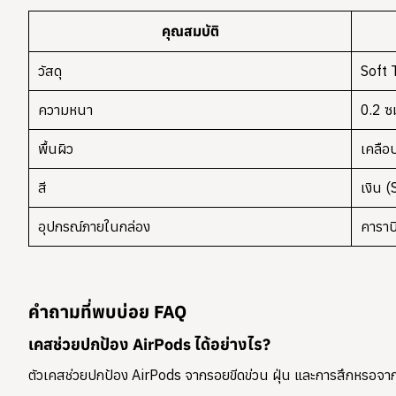
คุณสมบัติ
วัสดุ
Soft
ความหนา
0.2 ซ
พื้นผิว
เคลือ
สี
เงิน (
อุปกรณ์ภายในกล่อง
คาราบ
คำถามที่พบบ่อย FAQ
เคสช่วยปกป้อง AirPods ได้อย่างไร?
ตัวเคสช่วยปกป้อง AirPods จากรอยขีดข่วน ฝุ่น และการสึกหรอจ