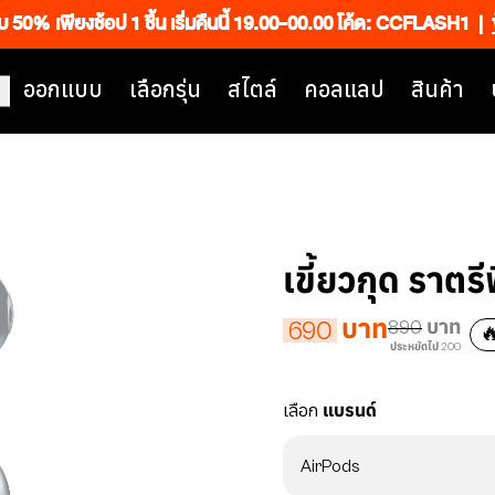
็บ 50% เพียงช้อป 1 ชิ้น เริ่มคืนนี้ 19.00-00.00 โค้ด: CCFLASH1
|
ออกแบบ
เลือกรุ่น
สไตล์
คอลแลป
สินค้า
เขี้ยวกุด ราตรี
บาท
690
890
บาท
🔥
ประหยัดไป 200
เลือก
แบรนด์
AirPods