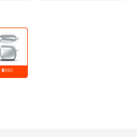
฿690
890
บาท