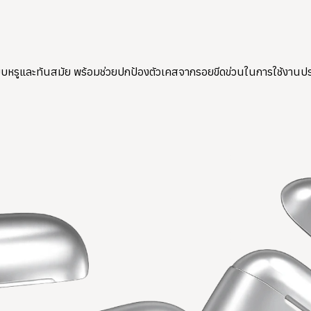
เรียบหรูและทันสมัย พร้อมช่วยปกป้องตัวเคสจากรอยขีดข่วนในการใช้งานปร