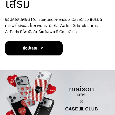
เสริม
ช้อปคอลเลกชัน Monster and Friends x CaseClub แบรนด์
กาแฟชื่อดังของไทย พบเคสมือถือ Wallet, GripTok และเคส
AirPods ดีไซน์ลิขสิทธิ์แท้เฉพาะที่ CaseClub
ช้อปเลย!