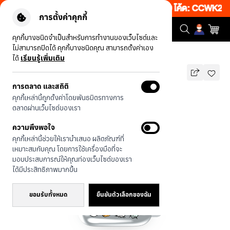
เว็บ 50% เพียงช้อป 1 ชิ้น เริ่มคืนนี้ 20.00-23.00 โค้ด: CCWK2
|
ข
การตั้งค่าคุกกี้
คุกกี้บางชนิดจำเป็นสำหรับการทำงานของเว็บไซต์และ
ไม่สามารถปิดได้ คุกกี้บางชนิดคุณ สามารถตั้งค่าเอง
รุ่นทั้งหมด
แมวเหมียวคอมมูนิตี้
ได้
เรียนรู้เพิ่มเติม
การตลาด และสถิติ
แมวเหมียวคอมมูนิตี้
คุกกี้เหล่านี้ถูกตั้งค่าโดยพันธมิตรทางการ
บาท
ตลาดผ่านเว็บไซต์ของเรา
690
890
บาท
ความพึงพอใจ
ประหยัดไป 200
คุกกี้เหล่านี้ช่วยให้เรานำเสนอ ผลิตภัณฑ์ที่
🔥 ลด 200.- ขั้นต่ำ 1,000.- โค้ด:
เหมาะสมกับคุณ โดยการใช้เครื่องมือที่จะ
EOSS200
มอบประสบการณ์ให้คุณท่องเว็บไซต์ของเรา
ได้มีประสิทธิภาพมากขึ้น
ยอมรับทั้งหมด
ยืนยันตัวเลือกของฉัน