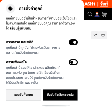
ียงช้อป 1 ชิ้น เริ่มคืนนี้ 19.00-00.00 โค้ด: CCFLASH1
|
ข้อกำหนด
การตั้งค่าคุกกี้
คุกกี้บางชนิดจำเป็นสำหรับการทำงานของเว็บไซต์และ
ไม่สามารถปิดได้ คุกกี้บางชนิดคุณ สามารถตั้งค่าเอง
รุ่นทั้งหมด
โกลเด้นน้อยว่ายน้ำ
ได้
เรียนรู้เพิ่มเติม
การตลาด และสถิติ
โกลเด้นน้อยว่ายน้ำ
คุกกี้เหล่านี้ถูกตั้งค่าโดยพันธมิตรทางการ
บาท
ตลาดผ่านเว็บไซต์ของเรา
590
790
บาท
ความพึงพอใจ
ประหยัดไป 200
คุกกี้เหล่านี้ช่วยให้เรานำเสนอ ผลิตภัณฑ์ที่
🔥 ลด 200.- ขั้นต่ำ 1,000.- โค้ด:
เหมาะสมกับคุณ โดยการใช้เครื่องมือที่จะ
EOSS200
มอบประสบการณ์ให้คุณท่องเว็บไซต์ของเรา
ได้มีประสิทธิภาพมากขึ้น
ยอมรับทั้งหมด
ยืนยันตัวเลือกของฉัน