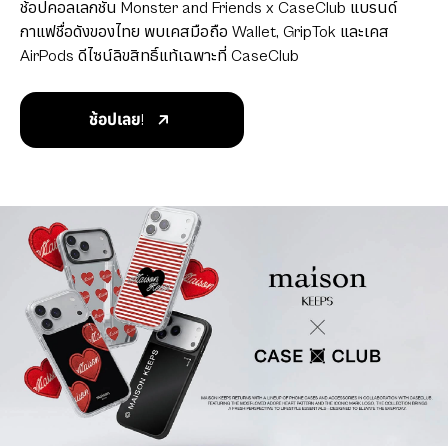
ช้อปคอลเลกชัน Monster and Friends x CaseClub แบรนด์
กาแฟชื่อดังของไทย พบเคสมือถือ Wallet, GripTok และเคส
AirPods ดีไซน์ลิขสิทธิ์แท้เฉพาะที่ CaseClub
ช้อปเลย!