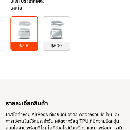
เลือก
ประเภทเคส:
เคสใส
฿590
฿690
790
บาท
890
บาท
รายละเอียดสินค้า
เคสใสสำหรับ AirPods ที่ช่วยปกป้องตัวเคสจากรอยขีดข่วนและ
การใช้งานในชีวิตประจำวัน ผลิตจากวัสดุ TPU ที่มีความยืดหยุ่น
สวมใส่ง่าย พร้อมดีไซน์ใสที่ช่วยโชว์ตัวเครื่อง และมาพร้อมคาราบิ