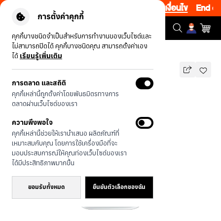
ดสูงสุด 200.- โค้ด: EOSS200
|
ข้อกำหนดและเงื่อนไข
End of S
การตั้งค่าคุกกี้
คุกกี้บางชนิดจำเป็นสำหรับการทำงานของเว็บไซต์และ
ไม่สามารถปิดได้ คุกกี้บางชนิดคุณ สามารถตั้งค่าเอง
รุ่นทั้งหมด
กล่องเรขาคณิตสีทับทิม
ได้
เรียนรู้เพิ่มเติม
การตลาด และสถิติ
กล่องเรขาคณิตสีทับทิม
คุกกี้เหล่านี้ถูกตั้งค่าโดยพันธมิตรทางการ
บาท
ตลาดผ่านเว็บไซต์ของเรา
590
790
บาท
ความพึงพอใจ
ประหยัดไป 200
คุกกี้เหล่านี้ช่วยให้เรานำเสนอ ผลิตภัณฑ์ที่
🔥 ลด 200.- ขั้นต่ำ 1,000.- โค้ด:
เหมาะสมกับคุณ โดยการใช้เครื่องมือที่จะ
EOSS200
มอบประสบการณ์ให้คุณท่องเว็บไซต์ของเรา
ได้มีประสิทธิภาพมากขึ้น
ยอมรับทั้งหมด
ยืนยันตัวเลือกของฉัน