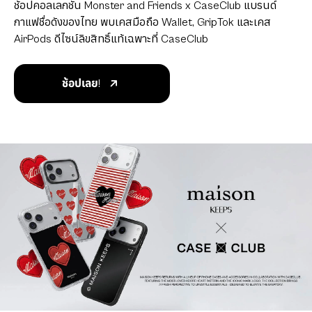
ช้อปคอลเลกชัน Monster and Friends x CaseClub แบรนด์
กาแฟชื่อดังของไทย พบเคสมือถือ Wallet, GripTok และเคส
AirPods ดีไซน์ลิขสิทธิ์แท้เฉพาะที่ CaseClub
ช้อปเลย!