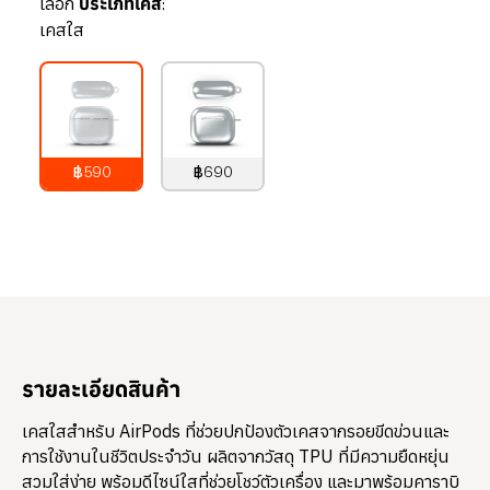
เลือก
ประเภทเคส:
เคสใส
฿590
฿690
790
บาท
890
บาท
รายละเอียดสินค้า
เคสใสสำหรับ AirPods ที่ช่วยปกป้องตัวเคสจากรอยขีดข่วนและ
การใช้งานในชีวิตประจำวัน ผลิตจากวัสดุ TPU ที่มีความยืดหยุ่น
สวมใส่ง่าย พร้อมดีไซน์ใสที่ช่วยโชว์ตัวเครื่อง และมาพร้อมคาราบิ