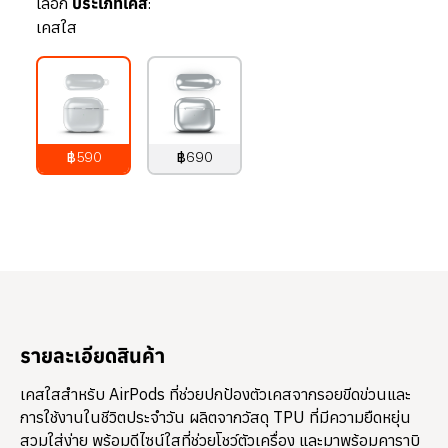
เลือก
ประเภทเคส:
เคสใส
฿590
฿690
790
บาท
890
บาท
รายละเอียดสินค้า
เคสใสสำหรับ AirPods ที่ช่วยปกป้องตัวเคสจากรอยขีดข่วนและ
การใช้งานในชีวิตประจำวัน ผลิตจากวัสดุ TPU ที่มีความยืดหยุ่น
สวมใส่ง่าย พร้อมดีไซน์ใสที่ช่วยโชว์ตัวเครื่อง และมาพร้อมคาราบิ