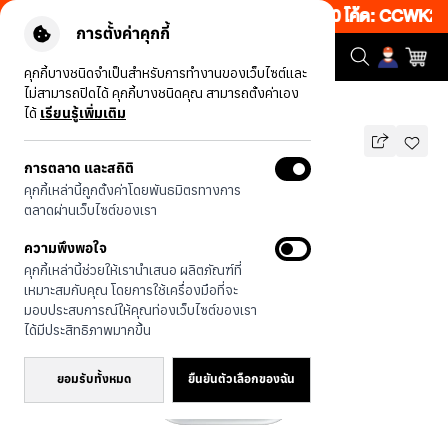
งเว็บ 50% เพียงช้อป 1 ชิ้น เริ่มคืนนี้ 20.00-23.00 โค้ด: CCWK2
|
ข
การตั้งค่าคุกกี้
คุกกี้บางชนิดจำเป็นสำหรับการทำงานของเว็บไซต์และ
ไม่สามารถปิดได้ คุกกี้บางชนิดคุณ สามารถตั้งค่าเอง
รุ่นทั้งหมด
Rally ตารางสตรอว์เบอร์รี่
ได้
เรียนรู้เพิ่มเติม
การตลาด และสถิติ
Rally ตารางสตรอว์เบอร์รี่
คุกกี้เหล่านี้ถูกตั้งค่าโดยพันธมิตรทางการ
บาท
ตลาดผ่านเว็บไซต์ของเรา
590
790
บาท
ความพึงพอใจ
ประหยัดไป 200
คุกกี้เหล่านี้ช่วยให้เรานำเสนอ ผลิตภัณฑ์ที่
🔥 ลด 200.- ขั้นต่ำ 1,000.- โค้ด:
เหมาะสมกับคุณ โดยการใช้เครื่องมือที่จะ
EOSS200
มอบประสบการณ์ให้คุณท่องเว็บไซต์ของเรา
ได้มีประสิทธิภาพมากขึ้น
ยอมรับทั้งหมด
ยืนยันตัวเลือกของฉัน