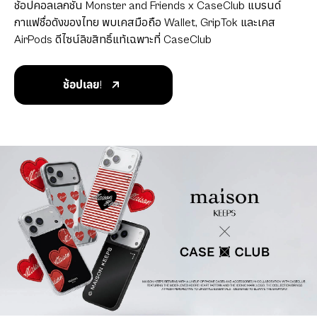
ช้อปคอลเลกชัน Monster and Friends x CaseClub แบรนด์
กาแฟชื่อดังของไทย พบเคสมือถือ Wallet, GripTok และเคส
AirPods ดีไซน์ลิขสิทธิ์แท้เฉพาะที่ CaseClub
ช้อปเลย!