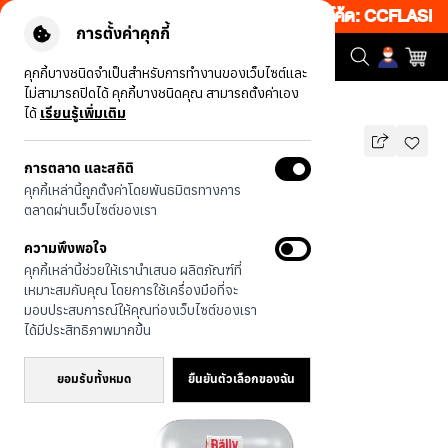
ว็บ 50% เพียงช้อป 1 ชิ้น เริ่มคืนนี้ 19.00-00.00 โค้ด: CCFLASH1
|
การตั้งค่าคุกกี้
คุกกี้บางชนิดจำเป็นสำหรับการทำงานของเว็บไซต์และ
ไม่สามารถปิดได้ คุกกี้บางชนิดคุณ สามารถตั้งค่าเอง
รุ่นทั้งหมด
Rally Hardware ดีไซน์พรีเมี่ยม
ได้
เรียนรู้เพิ่มเติม
การตลาด และสถิติ
Rally Hardware ดีไซน์พรีเมี่ยม
คุกกี้เหล่านี้ถูกตั้งค่าโดยพันธมิตรทางการ
บาท
ตลาดผ่านเว็บไซต์ของเรา
590
790
บาท
ความพึงพอใจ
ประหยัดไป 200
คุกกี้เหล่านี้ช่วยให้เรานำเสนอ ผลิตภัณฑ์ที่
🔥 ลด 50% เมื่อซื้อ 1 ชิ้น โค้ด:
เหมาะสมกับคุณ โดยการใช้เครื่องมือที่จะ
CCFLASH1
มอบประสบการณ์ให้คุณท่องเว็บไซต์ของเรา
🔥 ลด 200.- ขั้นต่ำ 1,000.- โค้ด:
ได้มีประสิทธิภาพมากขึ้น
EOSS200
ยอมรับทั้งหมด
ยืนยันตัวเลือกของฉัน