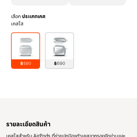
เลือก
ประเภทเคส:
เคสใส
฿590
฿690
790
บาท
890
บาท
รายละเอียดสินค้า
เคสใสสำหรับ AirPods ที่ช่วยปกป้องตัวเคสจากรอยขีดข่วนและ