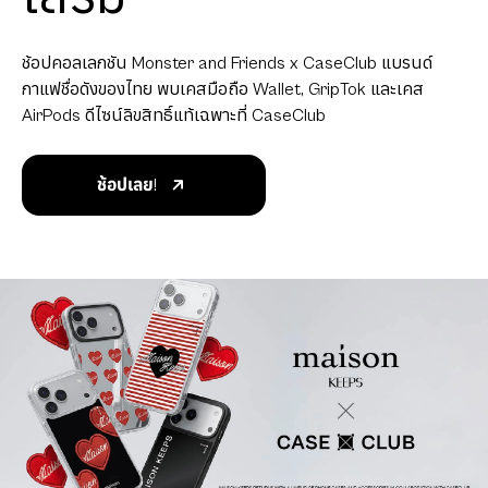
ช้อปคอลเลกชัน Monster and Friends x CaseClub แบรนด์
กาแฟชื่อดังของไทย พบเคสมือถือ Wallet, GripTok และเคส
AirPods ดีไซน์ลิขสิทธิ์แท้เฉพาะที่ CaseClub
ช้อปเลย!