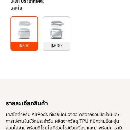
เลือก
ประเภทเคส:
เคสใส
฿590
฿690
790
บาท
890
บาท
รายละเอียดสินค้า
เคสใสสำหรับ AirPods ที่ช่วยปกป้องตัวเคสจากรอยขีดข่วนและ
การใช้งานในชีวิตประจำวัน ผลิตจากวัสดุ TPU ที่มีความยืดหยุ่น
สวมใส่ง่าย พร้อมดีไซน์ใสที่ช่วยโชว์ตัวเครื่อง และมาพร้อมคาราบิ