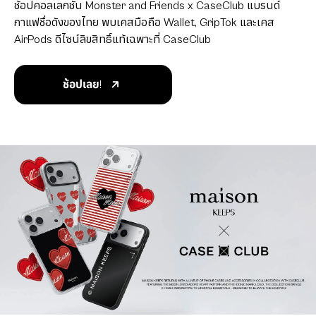
ช้อปคอลเลกชัน Monster and Friends x CaseClub แบรนด์
กาแฟชื่อดังของไทย พบเคสมือถือ Wallet, GripTok และเคส
AirPods ดีไซน์ลิขสิทธิ์แท้เฉพาะที่ CaseClub
ช้อปเลย!