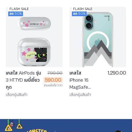
FLASH SALE
FLASH SALE
ลด 50%
ลด 50%
1,290.00
เคสใส AirPods รุ่น
790.00
เคสใส
590.00
3 HTTYD เบบี้เขี้ยว
iPhone 16
ประหยัดไป 200
กุด
MagSafe
ยอดเขายาม
เลือกรุ่นสินค้า
เลือกรุ่นสินค้า
ค่ำคืน