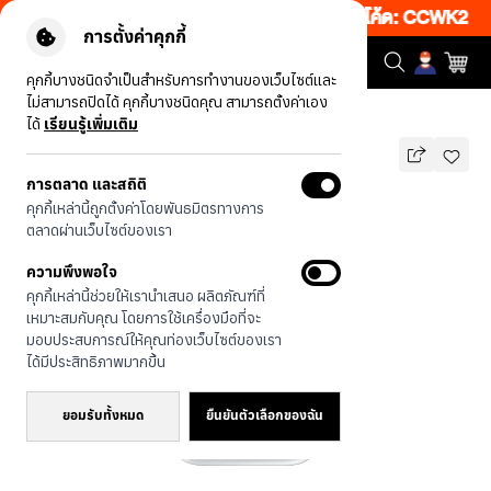
ว็บ 50% เพียงช้อป 1 ชิ้น เริ่มคืนนี้ 20.00-23.00 โค้ด: CCWK2
|
ข้
การตั้งค่าคุกกี้
คุกกี้บางชนิดจำเป็นสำหรับการทำงานของเว็บไซต์และ
ไม่สามารถปิดได้ คุกกี้บางชนิดคุณ สามารถตั้งค่าเอง
รุ่นทั้งหมด
LD วงล้อแห่งโชค
ได้
เรียนรู้เพิ่มเติม
การตลาด และสถิติ
LD วงล้อแห่งโชค
คุกกี้เหล่านี้ถูกตั้งค่าโดยพันธมิตรทางการ
บาท
ตลาดผ่านเว็บไซต์ของเรา
590
790
บาท
ความพึงพอใจ
ประหยัดไป 200
คุกกี้เหล่านี้ช่วยให้เรานำเสนอ ผลิตภัณฑ์ที่
🔥 ลด 200.- ขั้นต่ำ 1,000.- โค้ด:
เหมาะสมกับคุณ โดยการใช้เครื่องมือที่จะ
EOSS200
มอบประสบการณ์ให้คุณท่องเว็บไซต์ของเรา
ได้มีประสิทธิภาพมากขึ้น
ยอมรับทั้งหมด
ยืนยันตัวเลือกของฉัน