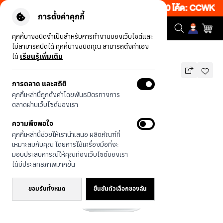
งเว็บ 50% เพียงช้อป 1 ชิ้น เริ่มคืนนี้ 20.00-23.00 โค้ด: CCWK2
|
ข
การตั้งค่าคุกกี้
คุกกี้บางชนิดจำเป็นสำหรับการทำงานของเว็บไซต์และ
ไม่สามารถปิดได้ คุกกี้บางชนิดคุณ สามารถตั้งค่าเอง
รุ่นทั้งหมด
Kakao Cosmic Pattern
ได้
เรียนรู้เพิ่มเติม
การตลาด และสถิติ
Kakao Cosmic Pattern
คุกกี้เหล่านี้ถูกตั้งค่าโดยพันธมิตรทางการ
บาท
ตลาดผ่านเว็บไซต์ของเรา
590
790
บาท
ความพึงพอใจ
ประหยัดไป 200
คุกกี้เหล่านี้ช่วยให้เรานำเสนอ ผลิตภัณฑ์ที่
🔥 ลด 200.- ขั้นต่ำ 1,000.- โค้ด:
เหมาะสมกับคุณ โดยการใช้เครื่องมือที่จะ
EOSS200
มอบประสบการณ์ให้คุณท่องเว็บไซต์ของเรา
ได้มีประสิทธิภาพมากขึ้น
ยอมรับทั้งหมด
ยืนยันตัวเลือกของฉัน