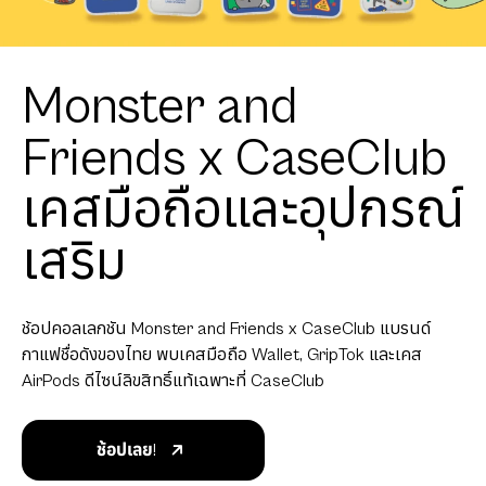
Monster and
Friends x CaseClub
เคสมือถือและอุปกรณ์
เสริม
ช้อปคอลเลกชัน Monster and Friends x CaseClub แบรนด์
กาแฟชื่อดังของไทย พบเคสมือถือ Wallet, GripTok และเคส
AirPods ดีไซน์ลิขสิทธิ์แท้เฉพาะที่ CaseClub
ช้อปเลย!