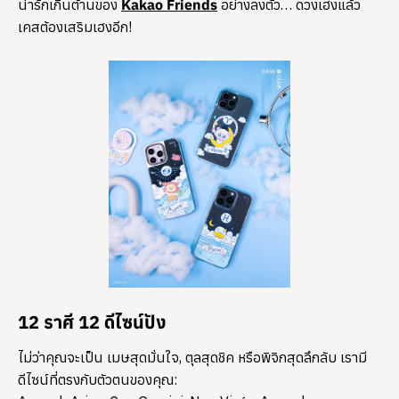
น่ารักเกินต้านของ
Kakao Friends
อย่างลงตัว… ดวงเฮงแล้ว
เคสต้องเสริมเฮงอีก!
​12 ราศี 12 ดีไซน์ปัง
ไม่ว่าคุณจะเป็น เมษสุดมั่นใจ, ตุลสุดชิค หรือพิจิกสุดลึกลับ เรามี
ดีไซน์ที่ตรงกับตัวตนของคุณ: