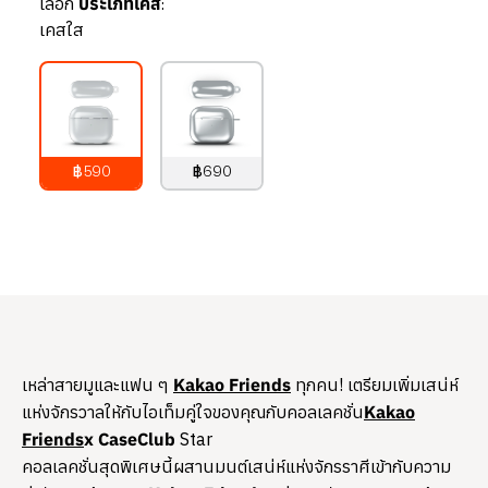
เลือก
ประเภทเคส:
เคสใส
฿590
฿690
790
บาท
890
บาท
เหล่าสายมูและแฟน ๆ
Kakao Friends
ทุกคน! เตรียมเพิ่มเสน่ห์
แห่งจักรวาลให้กับไอเท็มคู่ใจของคุณกับคอลเลคชั่น
Kakao
Friends
x
CaseClub
Star
คอลเลคชั่นสุดพิเศษนี้ผสานมนต์เสน่ห์แห่งจักรราศีเข้ากับความ