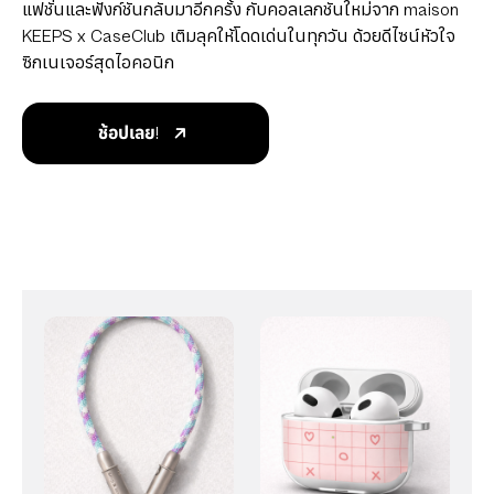
แฟชั่นและฟังก์ชันกลับมาอีกครั้ง กับคอลเลกชันใหม่จาก maison
KEEPS x CaseClub เติมลุคให้โดดเด่นในทุกวัน ด้วยดีไซน์หัวใจ
ซิกเนเจอร์สุดไอคอนิก
ช้อปเลย!