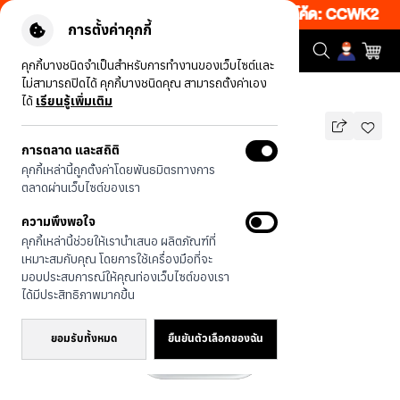
ว็บ 50% เพียงช้อป 1 ชิ้น เริ่มคืนนี้ 20.00-23.00 โค้ด: CCWK2
|
ข้อ
การตั้งค่าคุกกี้
คุกกี้บางชนิดจำเป็นสำหรับการทำงานของเว็บไซต์และ
ไม่สามารถปิดได้ คุกกี้บางชนิดคุณ สามารถตั้งค่าเอง
รุ่นทั้งหมด
ช่อดอกไม้รูปหัวใจ
ได้
เรียนรู้เพิ่มเติม
การตลาด และสถิติ
ช่อดอกไม้รูปหัวใจ
คุกกี้เหล่านี้ถูกตั้งค่าโดยพันธมิตรทางการ
บาท
ตลาดผ่านเว็บไซต์ของเรา
590
790
บาท
ความพึงพอใจ
ประหยัดไป 200
คุกกี้เหล่านี้ช่วยให้เรานำเสนอ ผลิตภัณฑ์ที่
🔥 ลด 200.- ขั้นต่ำ 1,000.- โค้ด:
เหมาะสมกับคุณ โดยการใช้เครื่องมือที่จะ
EOSS200
มอบประสบการณ์ให้คุณท่องเว็บไซต์ของเรา
ได้มีประสิทธิภาพมากขึ้น
ยอมรับทั้งหมด
ยืนยันตัวเลือกของฉัน