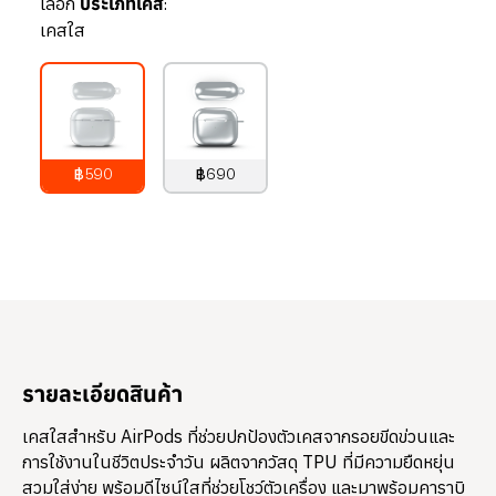
เลือก
ประเภทเคส:
เคสใส
฿590
฿690
790
บาท
890
บาท
รายละเอียดสินค้า
เคสใสสำหรับ AirPods ที่ช่วยปกป้องตัวเคสจากรอยขีดข่วนและ
การใช้งานในชีวิตประจำวัน ผลิตจากวัสดุ TPU ที่มีความยืดหยุ่น
สวมใส่ง่าย พร้อมดีไซน์ใสที่ช่วยโชว์ตัวเครื่อง และมาพร้อมคาราบิ