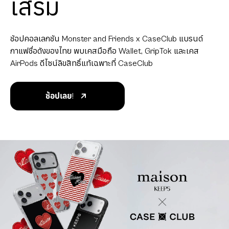
เสริม
ช้อปคอลเลกชัน Monster and Friends x CaseClub แบรนด์
กาแฟชื่อดังของไทย พบเคสมือถือ Wallet, GripTok และเคส
AirPods ดีไซน์ลิขสิทธิ์แท้เฉพาะที่ CaseClub
ช้อปเลย!