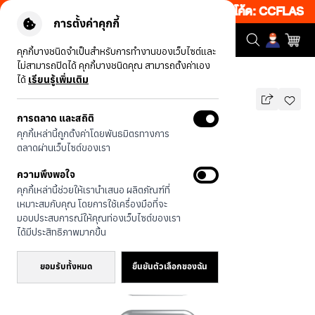
เว็บ 50% เพียงช้อป 1 ชิ้น เริ่มคืนนี้ 19.00-00.00 โค้ด: CCFLASH1
การตั้งค่าคุกกี้
คุกกี้บางชนิดจำเป็นสำหรับการทำงานของเว็บไซต์และ
ไม่สามารถปิดได้ คุกกี้บางชนิดคุณ สามารถตั้งค่าเอง
รุ่นทั้งหมด
โกลเด้นน้อยว่ายน้ำ
ได้
เรียนรู้เพิ่มเติม
การตลาด และสถิติ
โกลเด้นน้อยว่ายน้ำ
คุกกี้เหล่านี้ถูกตั้งค่าโดยพันธมิตรทางการ
บาท
ตลาดผ่านเว็บไซต์ของเรา
690
890
บาท
ความพึงพอใจ
ประหยัดไป 200
คุกกี้เหล่านี้ช่วยให้เรานำเสนอ ผลิตภัณฑ์ที่
🔥 ลด 200.- ขั้นต่ำ 1,000.- โค้ด:
เหมาะสมกับคุณ โดยการใช้เครื่องมือที่จะ
EOSS200
มอบประสบการณ์ให้คุณท่องเว็บไซต์ของเรา
ได้มีประสิทธิภาพมากขึ้น
ยอมรับทั้งหมด
ยืนยันตัวเลือกของฉัน