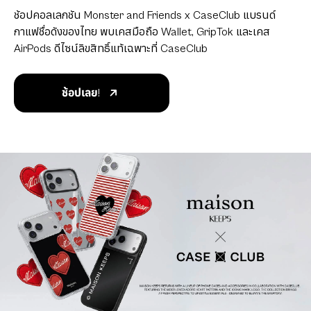
ช้อปคอลเลกชัน Monster and Friends x CaseClub แบรนด์
กาแฟชื่อดังของไทย พบเคสมือถือ Wallet, GripTok และเคส
AirPods ดีไซน์ลิขสิทธิ์แท้เฉพาะที่ CaseClub
ช้อปเลย!