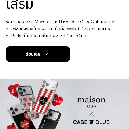
เสริม
ช้อปคอลเลกชัน Monster and Friends x CaseClub แบรนด์
กาแฟชื่อดังของไทย พบเคสมือถือ Wallet, GripTok และเคส
AirPods ดีไซน์ลิขสิทธิ์แท้เฉพาะที่ CaseClub
ช้อปเลย!