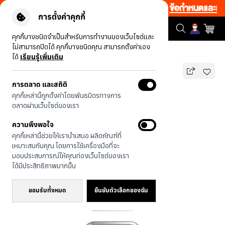
 ชิ้น เริ่มคืนนี้ 19.00-00.00 โค้ด: CCFLASH1
|
ข้อกำหนดและเงื่อน
การตั้งค่าคุกกี้
คุกกี้บางชนิดจำเป็นสำหรับการทำงานของเว็บไซต์และ
ไม่สามารถปิดได้ คุกกี้บางชนิดคุณ สามารถตั้งค่าเอง
รุ่นทั้งหมด
Huto Camping
ได้
เรียนรู้เพิ่มเติม
การตลาด และสถิติ
Huto Camping
คุกกี้เหล่านี้ถูกตั้งค่าโดยพันธมิตรทางการ
บาท
ตลาดผ่านเว็บไซต์ของเรา
690
890
บาท
ความพึงพอใจ
ประหยัดไป 200
คุกกี้เหล่านี้ช่วยให้เรานำเสนอ ผลิตภัณฑ์ที่
🔥 ลด 200.- ขั้นต่ำ 1,000.- โค้ด:
เหมาะสมกับคุณ โดยการใช้เครื่องมือที่จะ
EOSS200
มอบประสบการณ์ให้คุณท่องเว็บไซต์ของเรา
ได้มีประสิทธิภาพมากขึ้น
ยอมรับทั้งหมด
ยืนยันตัวเลือกของฉัน