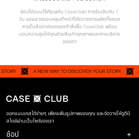
ช้อปได้แบบไร้กังวลกับ CaseClub! การรับประกัน 7
วัน ของเราครอบคลุมตำหนิที่เกิดจากการผลิตทั้งหมด
ภายในสัปดาห์แรกของคำสั่งซื้อ CaseClub พร้อม
มอบความสุขให้คุณด้วยสินค้าคุณภาพและการบริการ
ของเรา
RY
A NEW WAY TO DISCOVER YOUR STORY
A NE
ออกแบบเคสได้ง่ายๆ เพียงเพิ่มรูปภาพของคุณ และจัดวางให้ดูดีมี
สไตล์ผ่านเว็บไซต์ของเรา
ช้อป