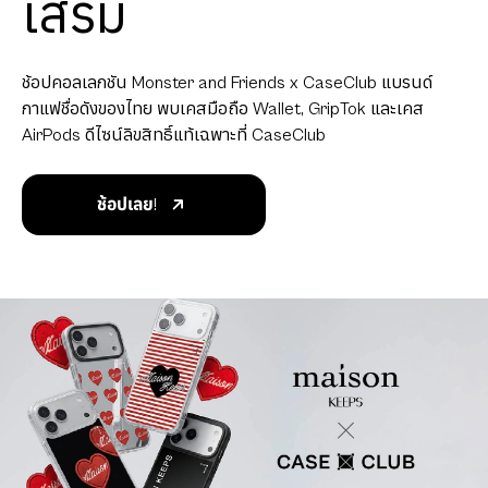
เสริม
ช้อปคอลเลกชัน Monster and Friends x CaseClub แบรนด์
กาแฟชื่อดังของไทย พบเคสมือถือ Wallet, GripTok และเคส
AirPods ดีไซน์ลิขสิทธิ์แท้เฉพาะที่ CaseClub
ช้อปเลย!