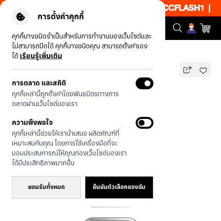
0% เพียงช้อป 1 ชิ้น เริ่มคืนนี้ 10.00-00.00 โค้ด: CCFLASH1
|
ข้อก
การตั้งค่าคุกกี้
คุกกี้บางชนิดจำเป็นสำหรับการทำงานของเว็บไซต์และ
ไม่สามารถปิดได้ คุกกี้บางชนิดคุณ สามารถตั้งค่าเอง
รุ่นทั้งหมด
Bearplease Daisy
ได้
เรียนรู้เพิ่มเติม
การตลาด และสถิติ
Bearplease Daisy
คุกกี้เหล่านี้ถูกตั้งค่าโดยพันธมิตรทางการ
บาท
ตลาดผ่านเว็บไซต์ของเรา
690
890
บาท
ความพึงพอใจ
ประหยัดไป 200
คุกกี้เหล่านี้ช่วยให้เรานำเสนอ ผลิตภัณฑ์ที่
🔥 ลด 50% เมื่อซื้อ 1 ชิ้น โค้ด:
เหมาะสมกับคุณ โดยการใช้เครื่องมือที่จะ
CCFLASH1
มอบประสบการณ์ให้คุณท่องเว็บไซต์ของเรา
ได้มีประสิทธิภาพมากขึ้น
ยอมรับทั้งหมด
ยืนยันตัวเลือกของฉัน