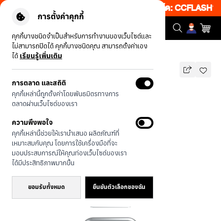
็บ 50% เพียงช้อป 1 ชิ้น เริ่มคืนนี้ 19.00-00.00 โค้ด: CCFLASH1
|
การตั้งค่าคุกกี้
คุกกี้บางชนิดจำเป็นสำหรับการทำงานของเว็บไซต์และ
ไม่สามารถปิดได้ คุกกี้บางชนิดคุณ สามารถตั้งค่าเอง
รุ่นทั้งหมด
ARI Pure Mode
ได้
เรียนรู้เพิ่มเติม
การตลาด และสถิติ
ARI Pure Mode
คุกกี้เหล่านี้ถูกตั้งค่าโดยพันธมิตรทางการ
บาท
ตลาดผ่านเว็บไซต์ของเรา
690
890
บาท
ความพึงพอใจ
ประหยัดไป 200
คุกกี้เหล่านี้ช่วยให้เรานำเสนอ ผลิตภัณฑ์ที่
🔥 ลด 200.- ขั้นต่ำ 1,000.- โค้ด:
เหมาะสมกับคุณ โดยการใช้เครื่องมือที่จะ
EOSS200
มอบประสบการณ์ให้คุณท่องเว็บไซต์ของเรา
ได้มีประสิทธิภาพมากขึ้น
ยอมรับทั้งหมด
ยืนยันตัวเลือกของฉัน