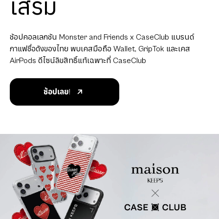
เสริม
ช้อปคอลเลกชัน Monster and Friends x CaseClub แบรนด์
กาแฟชื่อดังของไทย พบเคสมือถือ Wallet, GripTok และเคส
AirPods ดีไซน์ลิขสิทธิ์แท้เฉพาะที่ CaseClub
ช้อปเลย!