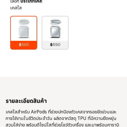
เลือก
ประเภทเคส:
เคสใส
฿590
฿690
790
บาท
890
บาท
รายละเอียดสินค้า
เคสใสสำหรับ AirPods ที่ช่วยปกป้องตัวเคสจากรอยขีดข่วนและ
การใช้งานในชีวิตประจำวัน ผลิตจากวัสดุ TPU ที่มีความยืดหยุ่น
สวมใส่ง่าย พร้อมดีไซน์ใสที่ช่วยโชว์ตัวเครื่อง และมาพร้อมคาราบิ