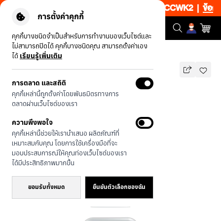
0% เพียงช้อป 1 ชิ้น เริ่มคืนนี้ 20.00-23.00 โค้ด: CCWK2
|
ข้อกำหน
การตั้งค่าคุกกี้
คุกกี้บางชนิดจำเป็นสำหรับการทำงานของเว็บไซต์และ
ไม่สามารถปิดได้ คุกกี้บางชนิดคุณ สามารถตั้งค่าเอง
รุ่นทั้งหมด
ตารางแฉก
ได้
เรียนรู้เพิ่มเติม
การตลาด และสถิติ
ตารางแฉก
คุกกี้เหล่านี้ถูกตั้งค่าโดยพันธมิตรทางการ
บาท
ตลาดผ่านเว็บไซต์ของเรา
590
790
บาท
ความพึงพอใจ
ประหยัดไป 200
คุกกี้เหล่านี้ช่วยให้เรานำเสนอ ผลิตภัณฑ์ที่
🔥 ลด 200.- ขั้นต่ำ 1,000.- โค้ด:
เหมาะสมกับคุณ โดยการใช้เครื่องมือที่จะ
EOSS200
มอบประสบการณ์ให้คุณท่องเว็บไซต์ของเรา
ได้มีประสิทธิภาพมากขึ้น
ยอมรับทั้งหมด
ยืนยันตัวเลือกของฉัน