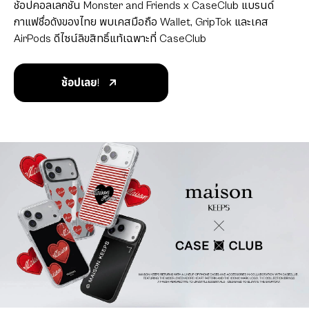
ช้อปคอลเลกชัน Monster and Friends x CaseClub แบรนด์
กาแฟชื่อดังของไทย พบเคสมือถือ Wallet, GripTok และเคส
AirPods ดีไซน์ลิขสิทธิ์แท้เฉพาะที่ CaseClub
ช้อปเลย!